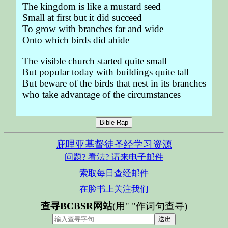
The kingdom is like a mustard seed
Small at first but it did succeed
To grow with branches far and wide
Onto which birds did abide
The visible church started quite small
But popular today with buildings quite tall
But beware of the birds that nest in its branches
who take advantage of the circumstances
Bible Rap
庇哩亚基督徒圣经学习资源
问题? 看法? 请来电子邮件
索取每日查经邮件
在脸书上关注我们
查寻BCBSR网站
(用" "作词句查寻)