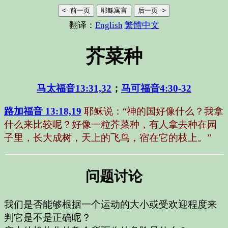
<- 前一页
耶稣寓言
后一页 ->
翻译：
English
繁體中文
芥菜种
马太福音
13:31,32
；
马可福音
4:30-32
路加福音 13:18,19
耶稣说：“神的国好像什么？我拿
什么来比较呢？好像一粒芥菜种，有人拿去种在园
子里，长大成树，天上的飞鸟，宿在它的枝上。”
问题讨论
我们是否能够根据一个运动的大小或受欢迎程度来
判它是不是正确呢？