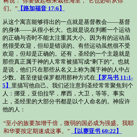
树说：‘你要拔起根来栽在海里，’它也必听从你
们。”
【路加福音 17:6】
从这个寓言能够得出的一点就是基督教会——基督
的身体——从很小长大。也就是说在判断一个运动
的正确与否时不能太注重其大小。因为有的运动虽
然很受欢迎，但却是错误的。有些运动虽然很不受
欢迎，但却是正确的。还有，圣经的一个主题就是
那些真正属于神的人常常被描写成“剩下的”。也就
是说，他们只在那些从名义上称为属于神的人中占
少数。甚至使徒保罗都用那种方式在
【罗马书 11:1-
5】
里描写他自己。我们还注意到圣经常常聚焦到个
人：挪亚，亚伯拉罕，摩西，大卫，等等。事实
上，圣经里的大部分书都是以个人命名的。神应许
他的人：
“至小的族要加增千倍，微弱的国必成为强盛。我耶
和华要按定期速成这事。”
【以赛亚书 60:22】