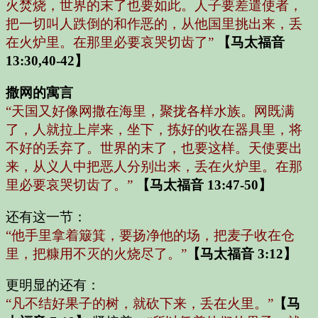
火焚烧，世界的末了也要如此。人子要差遣使者，
把一切叫人跌倒的和作恶的，从他国里挑出来，丢
在火炉里。在那里必要哀哭切齿了”
【马太福音
13:30,40-42】
撒网的寓言
“天国又好像网撒在海里，聚拢各样水族。网既满
了，人就拉上岸来，坐下，拣好的收在器具里，将
不好的丢弃了。世界的末了，也要这样。天使要出
来，从义人中把恶人分别出来，丢在火炉里。在那
里必要哀哭切齿了。”
【马太福音 13:47-50】
还有这一节：
“他手里拿着簸箕，要扬净他的场，把麦子收在仓
里，把糠用不灭的火烧尽了。”
【马太福音 3:12】
更明显的还有：
“凡不结好果子的树，就砍下来，丢在火里。”
【马