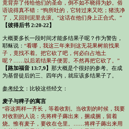
竟背弃了传给他们的圣命，倒不如不晓得为妙。俗
语说得真不错：“狗所吐的，它转过来又吃；猪洗净
了，又回到泥里去滚。”这话在他们身上正合式。”
【彼得后书 2:20-22】
大概要多长一段时间才能多结果子呢？作为警告，
耶稣说：
“看哪，我这三年来到这无花果树前找果
子，竟找不着。把它砍了吧，何必白占地土
呢？……以后若结果子便罢。不然再把它砍了。”
【路加福音 13:7,9】
那大概是个很好的参考。在成
为基督徒后的三、四年内，就应该多结果子了。
参考经文
：比较这些经文：
麦子与稗子的寓言
“容这两样一齐长，等着收割。当收割的时候，我要
对收割的人说：先将稗子薅出来，捆成捆，留着
烧。惟有麦子，要收在仓里。……将稗子薅出来用