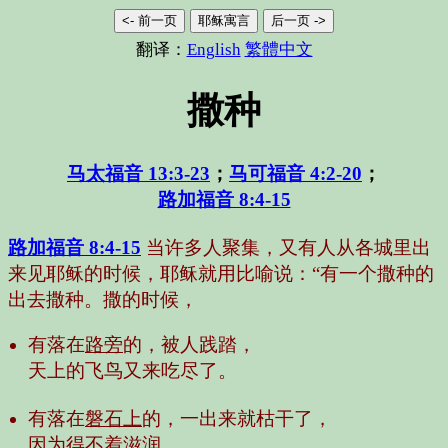
<- 前一页
耶稣寓言
后一页 ->
翻译：
English
繁體中文
撒种
马太福音 13:3-23
；
马可福音 4:2-20
；
路加福音 8:4-15
路加福音 8:4-15
当许多人聚集，又有人从各城里出
来见耶稣的时候，耶稣就用比喻说：“有一个撒种的
出去撒种。撒的时候，
有落在
路旁
的，被人践踏，
天上的飞鸟又来吃尽了。
有落在
磐石上
的，一出来就枯干了，
因为得不着滋润。