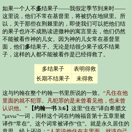
如果一个人不
多
结果子——我假定季节到来时——
这里说，他们不常在基督里，将被扔在地狱里。所
以，关于那些在荆棘里的，即使我们可以把他们结
的果子也许不成熟读进撒种的寓言里去，他们仍然
不能被看作神的儿女。因为神的儿女常在基督里
面，他们
多
结果子。无论是结很少果子或不结果
子，这样的人都不能被看作是已经得救了。
多结果子
表明得救
长期不结果子
未得救
这与约翰在整个约翰一书里所说的一致。
“凡住在他
里面的就不犯罪。凡犯罪的是未曾看见他，也未曾
认识他。”
【约翰一书 3:6】
这里“住在”译自希腊文
“μενω”一词，同样这个词在约翰福音第十五章里被
译作“常在”。这个词常被译作“住”。就是永久居住的
意思。经上还说：
“人若说他住在主里面，就该自己