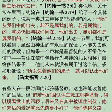
照主所行的去行。”
【约翰一书 2:6】
类似地，关于
常在里面，约翰在
【约翰一书 2:19】
给了一个具体
的例子，说某一类过去声称是“基督徒”的人：
“他们
从我们中间出去，却不是属我们的。若是属我们
的，就必仍旧与我们同在。他们出去，显明都不是
属我们的。”
【约翰一书 2:19】
从这一节里，我们可
以看到，虽然由神生的有永恒的保证，不能失去他
们的救赎，但如果一个声称是基督徒的人不常住在
信中——常住在信中包括行为与神的儿女相称并最
终多结果子——他们从来就没有属于过这个信。或
如耶稣说：
“所以凭着他们的果子，就可以认出他们
来。”
【马太福音 7:20】
有些人在一段时间内试验基督教。这也许能改善他
们的生活。但
“倘若他们因认识主救主耶稣基督，得
以脱离世上的污秽，后来又在其中被缠住制伏，他
们末后的景况就比先前更不好了。他们晓得义路，