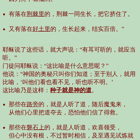
有落在
荆棘里
的，荆棘一同生长，把它挤住了。
又有落在
好土里
的，生长起来，结实百倍。”
耶稣说了这些话，就大声说：“有耳可听的，就应当
听。”
门徒问耶稣说：“这比喻是什么意思呢？”
他说：“神国的奥秘只叫你们知道；至于别人，就用
比喻，‘叫他们看也看不见，听也听不明。’
这比喻乃是这样：
种子就是神的道
。
那些在
路旁
的，就是人听了道，随后魔鬼来，
从他们心里把道夺去，恐怕他们信了得救。
那些在
磐石上
的，就是人听道，欢喜领受，
但心中没有根，不过暂时相信，及至遇见试炼就