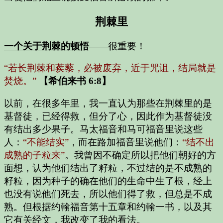
荆棘里
一个关于荆棘的顿悟
——很重要！
“若长荆棘和蒺藜，必被废弃，近于咒诅，结局就是
焚烧。”
【希伯来书 6:8】
以前，在很多年里，我一直认为那些在荆棘里的是
基督徒，已经得救，但分了心，因此作为基督徒没
有结出多少果子。马太福音和马可福音里说这些
人：
“不能结实”
，而在路加福音里说他们：
“结不出
成熟的子粒来”
。我曾因不确定所以把他们朝好的方
面想，认为他们结出了籽粒，不过结的是不成熟的
籽粒，因为种子的确在他们的生命中生了根，经上
也没有说他们死去，所以他们得了救，但总是不成
熟。但根据约翰福音第十五章和约翰一书，以及其
它有关经文，我改变了我的看法。