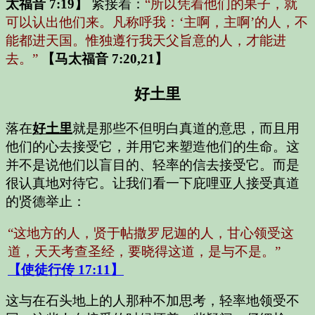
太福音 7:19】
紧接着：
“所以凭着他们的果子，就
可以认出他们来。凡称呼我：‘主啊，主啊’的人，不
能都进天国。惟独遵行我天父旨意的人，才能进
去。”
【马太福音 7:20,21】
好土里
落在
好土里
就是那些不但明白真道的意思，而且用
他们的心去接受它，并用它来塑造他们的生命。这
并不是说他们以盲目的、轻率的信去接受它。而是
很认真地对待它。让我们看一下庇哩亚人接受真道
的贤德举止：
“这地方的人，贤于帖撒罗尼迦的人，甘心领受这
道，天天考查圣经，要晓得这道，是与不是。”
【使徒行传 17:11】
这与在石头地上的人那种不加思考，轻率地领受不