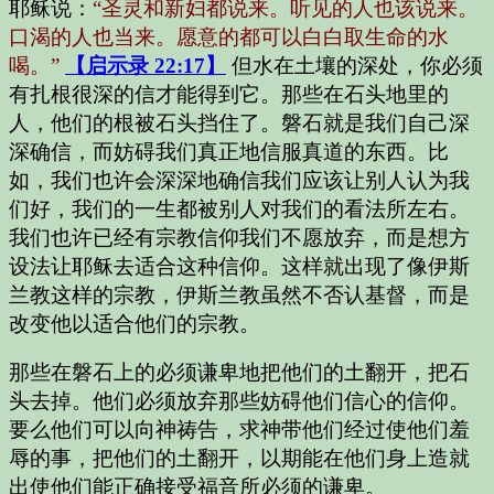
耶稣说：
“圣灵和新妇都说来。听见的人也该说来。
口渴的人也当来。愿意的都可以白白取生命的水
喝。”
【启示录 22:17】
但水在土壤的深处，你必须
有扎根很深的信才能得到它。那些在石头地里的
人，他们的根被石头挡住了。磐石就是我们自己深
深确信，而妨碍我们真正地信服真道的东西。比
如，我们也许会深深地确信我们应该让别人认为我
们好，我们的一生都被别人对我们的看法所左右。
我们也许已经有宗教信仰我们不愿放弃，而是想方
设法让耶稣去适合这种信仰。这样就出现了像伊斯
兰教这样的宗教，伊斯兰教虽然不否认基督，而是
改变他以适合他们的宗教。
那些在磐石上的必须谦卑地把他们的土翻开，把石
头去掉。他们必须放弃那些妨碍他们信心的信仰。
要么他们可以向神祷告，求神带他们经过使他们羞
辱的事，把他们的土翻开，以期能在他们身上造就
出使他们能正确接受福音所必须的谦卑。