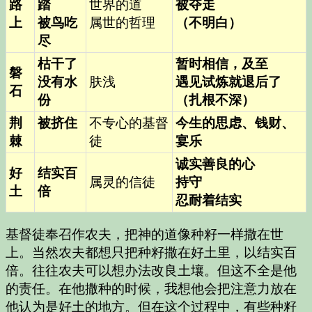
路
踏
世界的道
被夺走
上
被鸟吃
属世的哲理
（不明白）
尽
枯干了
暂时相信，及至
磐
没有水
肤浅
遇见试炼就退后了
石
份
（扎根不深）
荆
被挤住
不专心的基督
今生的思虑、钱财、
棘
徒
宴乐
诚实善良的心
好
结实百
属灵的信徒
持守
土
倍
忍耐着结实
基督徒奉召作农夫，把神的道像种籽一样撒在世
上。当然农夫都想只把种籽撒在好土里，以结实百
倍。往往农夫可以想办法改良土壤。但这不全是他
的责任。在他撒种的时候，我想他会把注意力放在
他认为是好土的地方。但在这个过程中，有些种籽