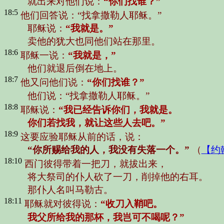
就出来对他们说：
“你们找谁？”
18:5
他们回答说：
“找拿撒勒人耶稣。”
耶稣说：
“我就是。”
卖他的犹大也同他们站在那里。
18:6
耶稣一说：
“我就是，”
他们就退后倒在地上。
18:7
他又问他们说：
“你们找谁？”
他们说：
“找拿撒勒人耶稣。”
18:8
耶稣说：
“我已经告诉你们，我就是。
你们若找我，就让这些人去吧。”
18:9
这要应验耶稣从前的话，说：
“你所赐给我的人，我没有失落一个。”
（
【约翰
18:10
西门彼得带着一把刀，就拔出来，
将大祭司的仆人砍了一刀，削掉他的右耳。
那仆人名叫马勒古。
18:11
耶稣就对彼得说：
“收刀入鞘吧。
我父所给我的那杯，我岂可不喝呢？”