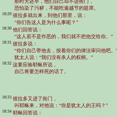
那时天还早，他们自己却不进衙门，
恐怕染了污秽，不能吃逾越节的筵席。
18:29
彼拉多就出来，到他们那里，说：
“你们告这人是为什么事呢？”
18:30
他们回答说：
“这人若不是作恶的，我们就不把他交给你。”
18:31
彼拉多说：
“你们自己带他去，按着你们的律法审问他吧。
犹太人说：
“我们没有杀人的权柄。”
18:32
这要应验耶稣所说，
自己将要怎样死的话了。
18:33
彼拉多又进了衙门，
叫耶稣来，对他说：
“你是犹太人的王吗？”
18:34
耶稣回答说：