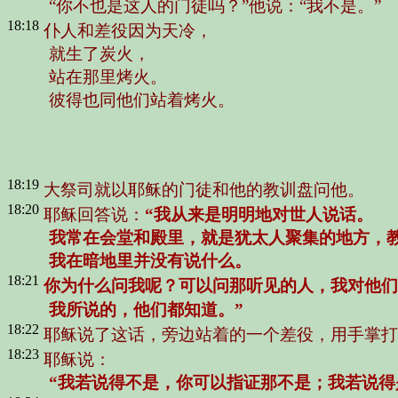
“你不也是这人的门徒吗？”
他说：
“我不是。”
18:18
仆人和差役因为天冷，
就生了炭火，
站在那里烤火。
彼得也同他们站着烤火。
18:19
大祭司就以耶稣的门徒和他的教训盘问他。
18:20
耶稣回答说：
“我从来是明明地对世人说话。
我常在会堂和殿里，就是犹太人聚集的地方，
我在暗地里并没有说什么。
18:21
你为什么问我呢？可以问那听见的人，我对他们
我所说的，他们都知道。”
18:22
耶稣说了这话，旁边站着的一个差役，用手掌打
18:23
耶稣说：
“我若说得不是，你可以指证那不是；我若说得