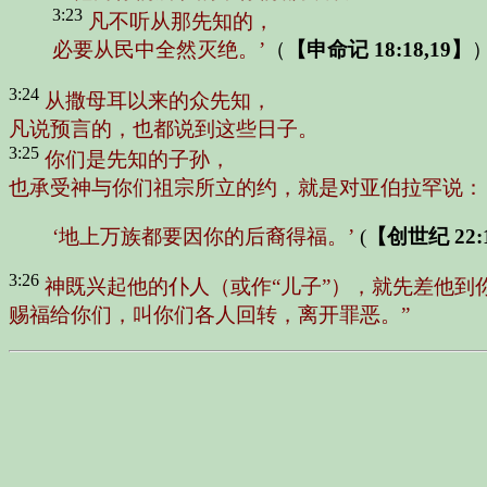
3:23
凡不听从那先知的，
必要从民中全然灭绝。’
（
【申命记 18:18,19】
3:24
从撒母耳以来的众先知，
凡说预言的，也都说到这些日子。
3:25
你们是先知的子孙，
也承受神与你们祖宗所立的约，就是对亚伯拉罕说：
‘地上万族都要因你的后裔得福。’
(
【创世纪 22:
3:26
神既兴起他的仆人（或作“儿子”），就先差他到
赐福给你们，叫你们各人回转，离开罪恶。”