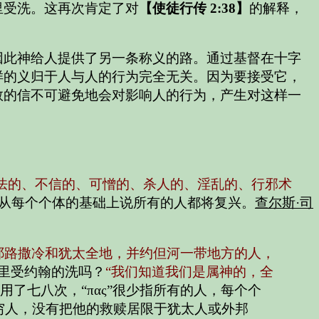
里受洗。这再次肯定了对
【使徒行传 2:38】
的解释，
因此神给人提供了另一条称义的路。通过基督在十字
样的义归于人与人的行为完全无关。因为要接受它，
救的信不可避免地会对影响人的行为，产生对这样一
胆怯的、不信的、可憎的、杀人的、淫乱的、行邪术
从每个个体的基础上说所有的人都将复兴。
查尔斯·司
耶路撒冷和犹太全地，并约但河一带地方的人，
里受约翰的洗吗？
“我们知道我们是属神的，全
里用了七八次，“πας”很少指所有的人，每个个
穷人，没有把他的救赎居限于犹太人或外邦