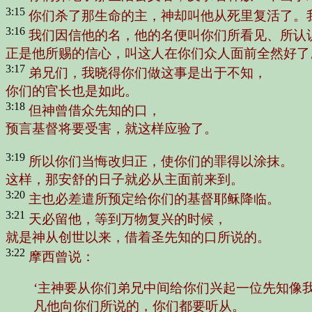
3:15
你们杀了那生命的主，神却叫他从死里复活了。
3:16
我们因信他的名，他的名便叫你们所看见、所认
正是他所赐的信心，叫这人在你们众人面前全然好了
3:17
弟兄们，我晓得你们做这事是出于不知，
你们的官长也是如此。
3:18
但神曾借众先知的口，
预言基督将要受害，就这样应验了。
3:19
所以你们当悔改归正，使你们的罪得以涂抹。
这样，那安舒的日子就必从主面前来到。
3:20
主也必差遣所预定给你们的基督耶稣降临。
3:21
天必留他，等到万物复兴的时候，
就是神从创世以来，借着圣先知的口所说的。
3:22
摩西曾说：
‘主神要从你们弟兄中间给你们兴起一位先知像
凡他向你们所说的，你们都要听从。