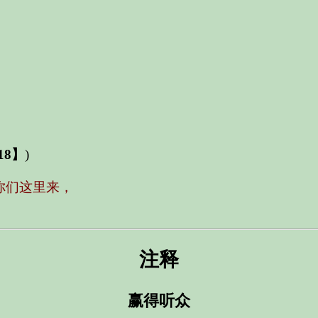
）
18】
)
你们这里来，
注释
赢得听众