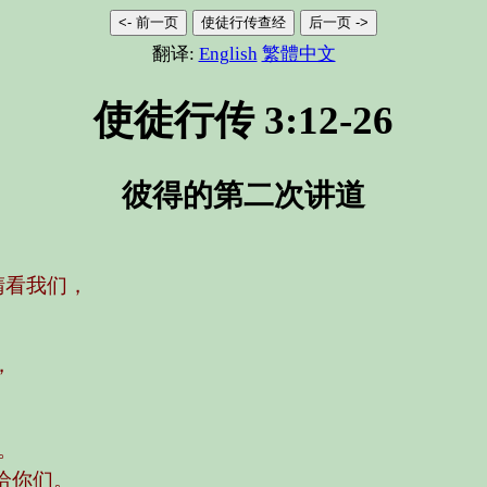
<- 前一页
使徒行传查经
后一页 ->
翻译:
English
繁體中文
使徒行传 3:12-26
彼得的第二次讲道
睛看我们，
，
。
给你们。