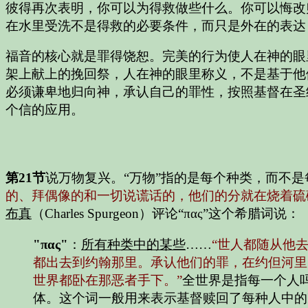
彼得再次表明，你可以为得救做些什么。你可以悔改
在水里受洗不是得救的必要条件，而只是外在的表达
福音的核心就是罪得饶恕。完美的行为使人在神的眼
架上献上的挽回祭，人在神的眼里称义，不是基于他
必须谦卑地归向神，承认自己的罪性，按照基督在圣
个信的应用。
第21节
说万物复兴。“万物”指的是每个种类，而不
的、拜偶像的和一切说谎话的，他们的分就在烧着硫
布真
（Charles Spurgeon）评论“πας”这个希腊词说：
"πας"
：
所有种类中的某些
……
“世人都随从他去
都出去到约翰那里。承认他们的罪，在约但河里
世界都卧在那恶者手下。”
全世界是指每一个人吗？
体。这个词一般用来表示基督赎回了每种人中的