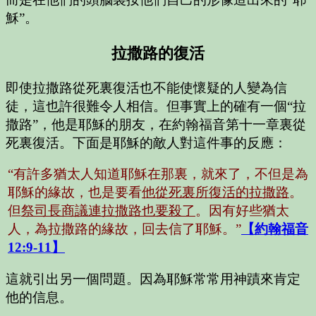
穌”。
拉撒路的復活
即使拉撒路從死裏復活也不能使懷疑的人變為信
徒，這也許很難令人相信。但事實上的確有一個“拉
撒路”，他是耶穌的朋友，在約翰福音第十一章裏從
死裏復活。下面是耶穌的敵人對這件事的反應：
“有許多猶太人知道耶穌在那裏，就來了，不但是為
耶穌的緣故，也是要看
他從死裏所復活的拉撒路
。
但
祭司長商議連拉撒路也要殺了
。因有好些猶太
人，為拉撒路的緣故，回去信了耶穌。”
【約翰福音
12:9-11】
這就引出另一個問題。因為耶穌常常用神蹟來肯定
他的信息。