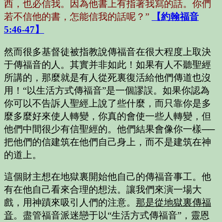
西，也必信我。因為他書上有指著我寫的話。你們
若不信他的書，怎能信我的話呢？”
【約翰福音
5:46-47】
然而很多基督徒被指教說傳福音在很大程度上取決
于傳福音的人。其實并非如此！如果有人不聽聖經
所講的，那麼就是有人從死裏復活給他們傳道也沒
用！“以生活方式傳福音”是一個謬誤。如果你認為
你可以不告訴人聖經上說了些什麼，而只靠你是多
麼多麼好來使人轉變，你真的會使一些人轉變，但
他們中間很少有信聖經的。他們結果會像你一樣──
把他們的信建筑在他們自己身上，而不是建筑在神
的道上。
這個財主想在地獄裏開始他自己的傳福音事工。他
有在他自己看來合理的想法。讓我們來演一場大
戲，用神蹟來吸引人們的注意。
那是從地獄裏傳福
音
。盡管福音派迷戀于以“生活方式傳福音”，靈恩