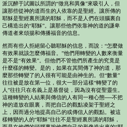
派沉醉于試圖以所謂的“徵兆和異像”來吸引人，但
讓那些從神的道而生的人依靠的是聖經。讓所傳的
耶穌是聖經裏所講的耶穌，而不是人們在頭腦裏自
己構造出的“耶穌”。讓那些他們依靠神的道的謙卑
傳道者來頌揚和傳播福音的信息。
然而有些人拒絕留心聽耶穌的信息，而說：“怎麼做
有效果就該怎麼傳福音。”他們用轉變的人數來衡量
是不是“有效果”。但他們不管他們所產生的究竟是
什麼樣的轉變。是的，如果在其間傳了神的道，那
麼那些轉變了的人很有可能是由神生的。但“數量”
往往被是放在第一位，很大一部分這樣“轉變了的
人”往往只在名義上是基督徒，因為沒有從聖靈生。
這種轉變的人結果與傳信的人有同一種心態──不把
神的道放在眼裏，而把自己的觀點凌架于聖經之
上，因而過分地提高自己的或傳信人的觀點。被這
樣轉變的人的“耶穌”往往不是聖經裏所講的耶穌，
而是在他們的頭腦裏按他們自己的形像造出來的“耶