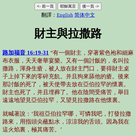
<- 前一頁
耶穌寓言
後一頁 ->
翻譯：
English
简体中文
財主與拉撒路
路加福音 16:19-31
“有一個財主，穿著紫色袍和細麻
布衣服，天天奢華宴樂。又有一個討飯的，名叫拉
撒路，渾身生瘡，被人放在財主門口，要得財主桌
子上掉下來的零碎充飢。并且狗來舔他的瘡。後來
那討飯的死了，被天使帶去放在亞伯拉罕的懷裏。
財主也死了，并且埋葬了。他在陰間受痛苦，舉目
遠遠地望見亞伯拉罕，又望見拉撒路在他懷裏。
就喊著說：‘我祖亞伯拉罕哪，可憐我吧，打發拉撒
路來，用指頭尖蘸點水，涼涼我的舌頭。因為我在
這火焰裏，極其痛苦。’