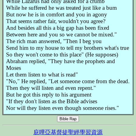
While Lazarus had only asked for a crumb
While he suffered he was treated just like a bum
But now he is in comfort and you in agony
That seems rather fair, wouldn't you agree?
And besides all this a big gap has been fixed
Between here and you so we cannot be mixed."
The rich man answered, "Then I beg you
Send him to my house to tell my brothers what's true
So they won't come to this place" (He supposes)
Abraham replied, "They have the prophets and
Moses
Let them listen to what is read"
"No," He replied, "Let someone come from the dead.
Then they will listen and even repent."
But he got this reply to his argument
"If they don't listen as the Bible advises
Nor will they listen even though someone rises."
Bible Rap
庇哩亞基督徒聖經學習資源