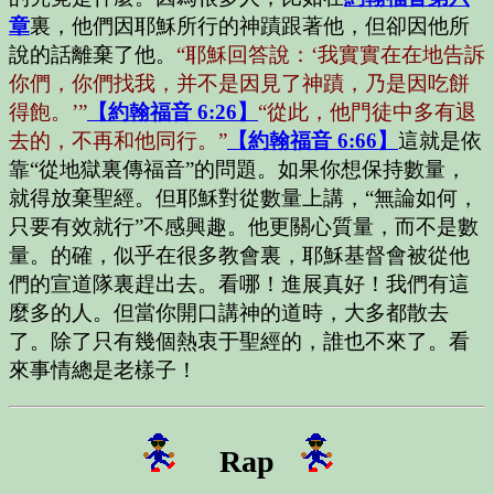
章
裏，他們因耶穌所行的神蹟跟著他，但卻因他所
說的話離棄了他。
“耶穌回答說：‘我實實在在地告訴
你們，你們找我，并不是因見了神蹟，乃是因吃餅
得飽。’”
【約翰福音 6:26】
“從此，他門徒中多有退
去的，不再和他同行。”
【約翰福音 6:66】
這就是依
靠“從地獄裏傳福音”的問題。如果你想保持數量，
就得放棄聖經。但耶穌對從數量上講，“無論如何，
只要有效就行”不感興趣。他更關心質量，而不是數
量。的確，似乎在很多教會裏，耶穌基督會被從他
們的宣道隊裏趕出去。看哪！進展真好！我們有這
麼多的人。但當你開口講神的道時，大多都散去
了。除了只有幾個熱衷于聖經的，誰也不來了。看
來事情總是老樣子！
Rap