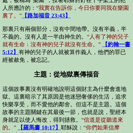
處，被稱為“樂園”，按著耶穌對釘在十字架上的犯
人所應許的：
“我實在告訴你，今日你要同我在樂園
裏了。”
【路加福音 23:43】
那裏只有兩個部分，沒有中間地帶。沒有半義，半
不義的。沒有人是一半由神生的。
“人有了神的兒子
就有生命﹔沒有神的兒子就沒有生命。”
【約翰一書
5:12】
有神的兒子的人就被算作義人，他們的罪已
經被赦免，被忘記。
主題：從地獄裏傳福音
這個故事裏沒有明確地說明這個財主為什麼會進地
獄。這裏暗示了其原因是他迷戀奢侈的生活，追求
快樂享受，而不愛他的鄰舍。但這不是主題。這個
故事的主題關鍵在其最後一節，也就是說，聖經本
身就足以使人悔改，得到拯救。
“信道是從聽道來
的。”
【羅馬書 10:17】
耶穌說：
“你們如果信摩