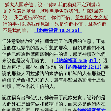
“猶太人圍著他，說：‘你叫我們猶疑不定到幾時
呢？你若是基督，就明明地告訴我們。’耶穌回答
說：‘我已經告訴你們，你們不信。
我奉我父之名所
行的事可以為我作見証
﹔只是你們不信，因為你們
不是我的羊。’”
【約翰福音 10:24-26】
但注意到他說雖然神蹟肯定了他所傳的信息，正如
這個在地獄裏的富人所想的那樣，但如果他們不相
信他已經通過摩西聽到的神的道，那麼神蹟對他們
來說也是沒有用處的。（
【約翰福音 5:46,47】
）還
因為這樣，那些在前面提到的
【約翰福音 12:11】
裏
說的那些人因拉撒路的緣故信了耶穌的人有那些已
經信了摩西和先知的人，還有那些因為驚嘆于這個
神蹟，而在名義上信的人。
記住福音書和使徒行傳著重于記錄史實，記錄的是
人們外在是如何做和被稱呼的，而未必是他們內在
的究竟是什麼。因為很多人，比如在
約翰福音第六