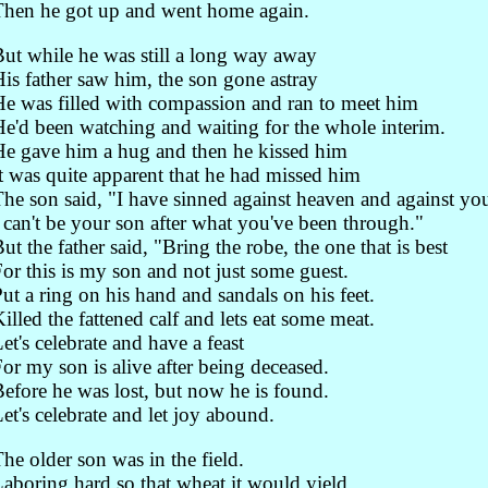
hen he got up and went home again.
ut while he was still a long way away
is father saw him, the son gone astray
e was filled with compassion and ran to meet him
e'd been watching and waiting for the whole interim.
e gave him a hug and then he kissed him
t was quite apparent that he had missed him
he son said, "I have sinned against heaven and against yo
 can't be your son after what you've been through."
ut the father said, "Bring the robe, the one that is best
or this is my son and not just some guest.
ut a ring on his hand and sandals on his feet.
illed the fattened calf and lets eat some meat.
et's celebrate and have a feast
or my son is alive after being deceased.
efore he was lost, but now he is found.
et's celebrate and let joy abound.
he older son was in the field.
aboring hard so that wheat it would yield