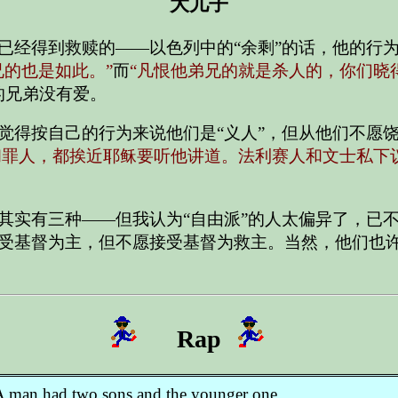
大儿子
已经得到救赎的——以色列中的“余剩”的话，他的行
兄的也是如此。”
而
“凡恨他弟兄的就是杀人的，你们晓
的兄弟没有爱。
觉得按自己的行为来说他们是“义人”，但从他们不愿饶
和罪人，都挨近耶稣要听他讲道。法利赛人和文士私下议
其实有三种——但我认为“自由派”的人太偏异了，已不
受基督为主，但不愿接受基督为救主。当然，他们也
Rap
 man had two sons and the younger one