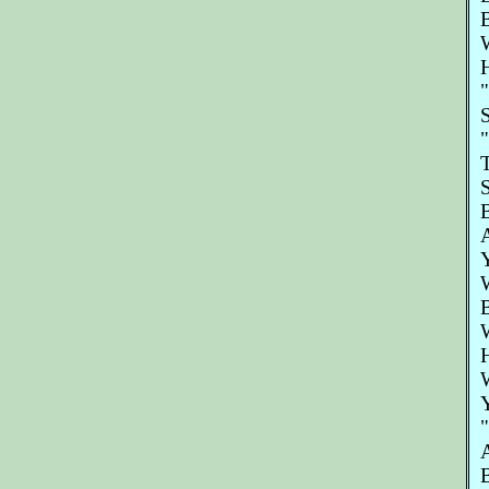
B
W
H
"
S
"
T
S
B
A
Y
W
W
H
W
Y
"
A
B