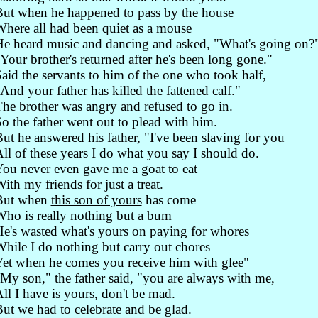
ut when he happened to pass by the house
here all had been quiet as a mouse
e heard music and dancing and asked, "What's going on?
Your brother's returned after he's been long gone."
aid the servants to him of the one who took half,
And your father has killed the fattened calf."
he brother was angry and refused to go in.
o the father went out to plead with him.
ut he answered his father, "I've been slaving for you
ll of these years I do what you say I should do.
ou never even gave me a goat to eat
ith my friends for just a treat.
But when
this son of yours
has come
ho is really nothing but a bum
e's wasted what's yours on paying for whores
hile I do nothing but carry out chores
et when he comes you receive him with glee"
My son," the father said, "you are always with me,
ll I have is yours, don't be mad.
ut we had to celebrate and be glad.