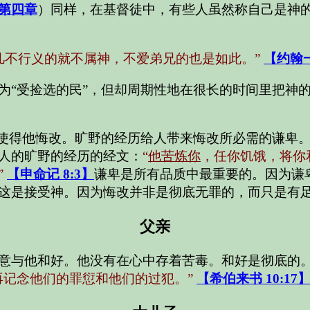
第四章
）同样，在基督徒中，有些人虽然称自己是神
凡不行义的就不属神，不爱弟兄的也是如此。”
【约翰一
为“受捡选的民”，但却周期性地在很长的时间里把神
这使得他悔改。旷野的经历给人带来悔改所必需的谦卑
人的旷野的经历的经文：
“
他苦炼你
，任你饥饿，将你
”
【申命记 8:3】
谦卑是所有品质中最重要的。因为谦
这是接受神。因为悔改并非是彻底无罪的，而只是有
父亲
意与他和好。他没有在心中存着苦毒。和好是彻底的
再记念他们的罪愆和他们的过犯。”
【希伯来书 10:17