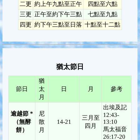
二更
約上午九點至正午
四點至六點
三更
正午至約下午三點
七點至九點
四更
約下午三點至日落
十點至十二點
猶太節日
猶
節日
太
日
月
參考
月
出埃及記
逾越節 *
尼
12:43-
三月至
（無酵
散
14-21
13:10
四月
馬太福音
餅）
月
26:17-20