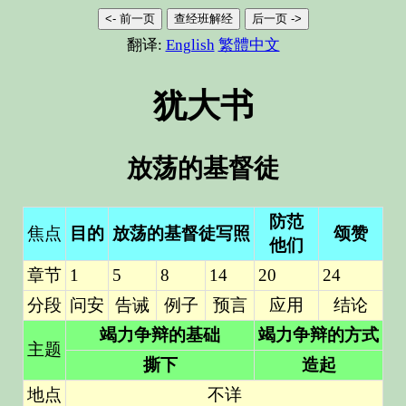
<- 前一页
查经班解经
后一页 ->
翻译:
English
繁體中文
犹大书
放荡的基督徒
防范
焦点
目的
放荡的基督徒写照
颂赞
他们
章节
1
5
8
14
20
24
分段
问安
告诫
例子
预言
应用
结论
竭力争辩的基础
竭力争辩的方式
主题
撕下
造起
地点
不详