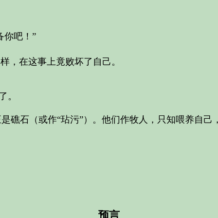
备你吧！”
一样，在这事上竟败坏了自己。
了。
正是礁石（或作“玷污”）。他们作牧人，只知喂养自己
预言