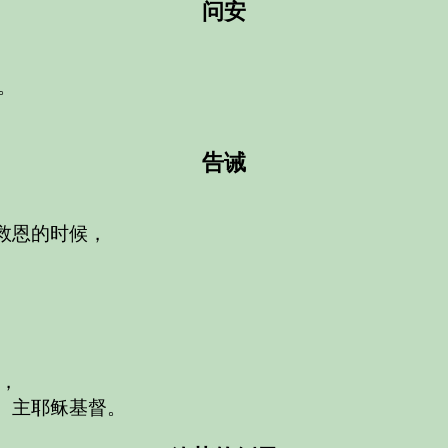
问安
。
告诫
救恩的时候，
，
”）主耶稣基督。