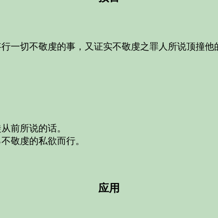
妄行一切不敬虔的事，又证实不敬虔之罪人所说顶撞他
徒从前所说的话。
己不敬虔的私欲而行。
。
应用