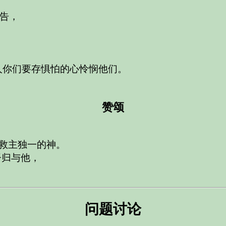
告，
人你们要存惧怕的心怜悯他们。
赞颂
救主独一的神。
督归与他，
问题讨论