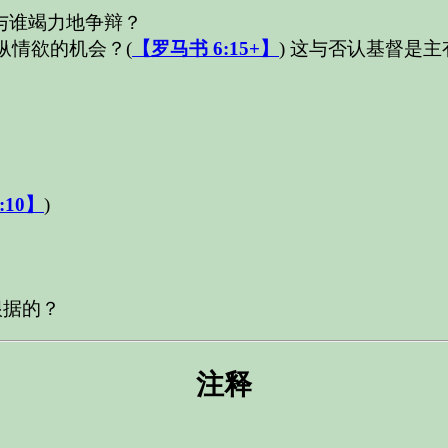
与谁竭力地争辩？
纵情欲的机会？
(
【罗马书 6:15+】
)
这与否认基督是主
:10】
)
根据的？
注释