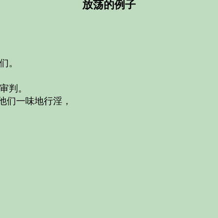
放荡的例子
们。
审判。
照他们一味地行淫，