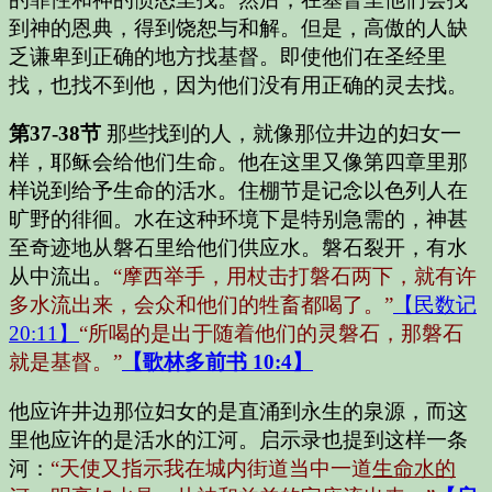
到神的恩典，得到饶恕与和解。但是，高傲的人缺
乏谦卑到正确的地方找基督。即使他们在圣经里
找，也找不到他，因为他们没有用正确的灵去找。
第37-38节
那些找到的人，就像那位井边的妇女一
样，耶稣会给他们生命。他在这里又像第四章里那
样说到给予生命的活水。住棚节是记念以色列人在
旷野的徘徊。水在这种环境下是特别急需的，神甚
至奇迹地从磐石里给他们供应水。磐石裂开，有水
从中流出。
“摩西举手，用杖击打磐石两下，就有许
多水流出来，会众和他们的牲畜都喝了。”
【民数记
20:11】
“所喝的是出于随着他们的灵磐石，那磐石
就是基督。”
【歌林多前书 10:4】
他应许井边那位妇女的是直涌到永生的泉源，而这
里他应许的是活水的江河。
启示录也提到这样一条
河：
“天使又指示我在城内街道当中一道
生命水的