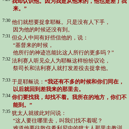
我却认识他。因为我是从他来的，他也是差了我
来。”
7:30
他们就想要捉拿耶稣。只是没有人下手，
因为他的时候还没有到。
7:31
但众人中间有好些信他的，说：
“基督来的时候，
他所行的神迹岂能比这人所行的更多吗？”
7:32
法利赛人听见众人为耶稣这样纷纷议论，
祭司长和法利赛人就打发差役去捉拿他。
7:33
于是耶稣说：
“我还有不多的时候和你们同在，
以后就回到差我来的那里去。
7:34
你们要找我，却找不着。我所在的地方，你们不
能到。”
7:35
犹太人就彼此对问说：
“这人要往哪里去，叫我们找不着呢？
难道他要往散住希利尼中的犹太人那里去教训