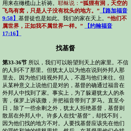
用来在橄榄山上祈祷。
耶稣说：
“狐狸有洞，天空的
飞鸟有窝，只是人子没有枕头的地方。”
【路加福音
9:58】
基督徒也是如此。我们的家在天上。
“他们不
属世界，正如我不属世界一样。”
【约翰福音
17:16】
找基督
第33-36节
所以，我们可以盼望到天上的家里。不信
的人到不了那里。但犹太人以为他在说到外邦人那
里去。因为他们歧视外邦人，不愿与他们来往。但
从某种意义上说他们是对的，基督的确通过福音在
外邦人中找到了家。事实上，为了躲避犹太人的杀
害，保罗上诉该撒，并把福音带到了罗马。直至今
日，除了一些余剩之外，犹太人拒绝基督，基督则
散居在外邦人中。许多人在找“基督”，却找不到，
因为他们找的地方不对。人要找基督应该先在他们
的罪性和神的愤怒里找。然后，在基督里他们会找