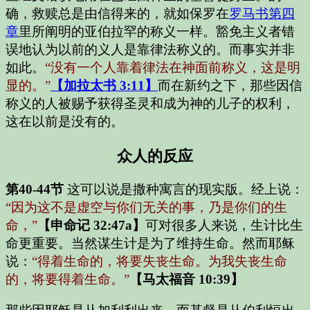
确，救赎总是由信得来的，就如保罗在
罗马书第四
章
里所阐明的亚伯拉罕的称义一样。豁免主义者错
误地认为以前的义人是靠律法称义的。而事实并非
如此。
“没有一个人靠着律法在神面前称义，这是明
显的。”
【加拉太书 3:11】
而在新约之下，那些因信
称义的人被赐予获得圣灵和成为神的儿子的权利，
这在以前是没有的。
众人的反应
第40-44节
这可以说是撒种寓言的现实版。经上说：
“因为这不是虚空与你们无关的事，乃是你们的生
命，”
【申命记 32:47a】
可对很多人来说，生计比生
命更重要。当然谋生计是为了维持生命。然而耶稣
说：
“得着生命的，将要失丧生命。为我失丧生命
的，将要得着生命。”
【马太福音 10:39】