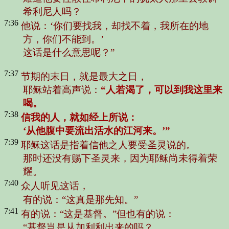
希利尼人吗？
7:36
他说：‘你们要找我，却找不着，我所在的地
方，你们不能到。’
这话是什么意思呢？”
7:37
节期的末日，就是最大之日，
耶稣站着高声说：
“人若渴了，可以到我这里来
喝。
7:38
信我的人，就如经上所说：
‘从他腹中要流出活水的江河来。’”
7:39
耶稣这话是指着信他之人要受圣灵说的。
那时还没有赐下圣灵来，因为耶稣尚未得着荣
耀。
7:40
众人听见这话，
有的说：
“这真是那先知。”
7:41
有的说：
“这是基督。”
但也有的说：
“基督岂是从加利利出来的吗？