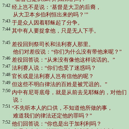
7:42
经上岂不是说：‘基督是大卫的后裔，
从大卫本乡伯利恒出来的吗？’”
7:43
于是众人因着耶稣起了分争。
7:44
其中有人要捉拿他，只是无人下手。
7:45
差役回到祭司长和法利赛人那里。
他们对差役说：
“你们为什么没有带他来呢？”
7:46
差役回答说：
“从来没有像他这样说话的。”
7:47
法利赛人说：
“你们也受了迷惑吗？
7:48
官长或是法利赛人岂有信他的呢？
7:49
但这些不明白律法的百姓是被咒诅的。”
7:50
内中有尼哥底母，就是从前去见耶稣的，对他们
说：
7:51
“不先听本人的口供，不知道他所做的事，
难道我们的律法还定他的罪吗？”
7:52
他们回答说：
“你也是出于加利利吗？