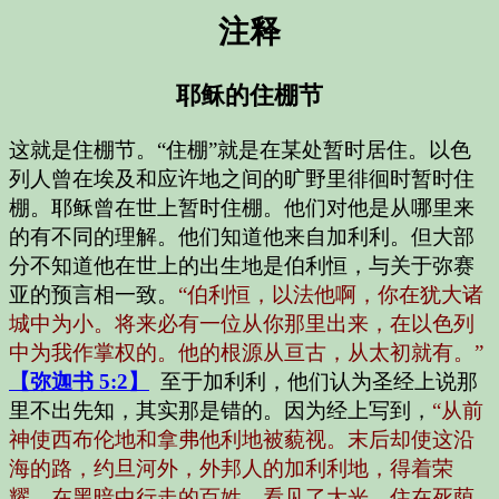
注释
耶稣的住棚节
这就是住棚节。“住棚”就是在某处暂时居住。以色
列人曾在埃及和应许地之间的旷野里徘徊时暂时住
棚。耶稣曾在世上暂时住棚。他们对他是从哪里来
的有不同的理解。他们知道他来自加利利。但大部
分不知道他在世上的出生地是伯利恒，与关于弥赛
亚的预言相一致。
“伯利恒，以法他啊，你在犹大诸
城中为小。将来必有一位从你那里出来，在以色列
中为我作掌权的。他的根源从亘古，从太初就有。”
【弥迦书 5:2】
至于加利利，他们认为圣经上说那
里不出先知，其实那是错的。因为经上写到，
“从前
神使西布伦地和拿弗他利地被藐视。末后却使这沿
海的路，约旦河外，外邦人的加利利地，得着荣
耀。在黑暗中行走的百姓，看见了大光。住在死荫