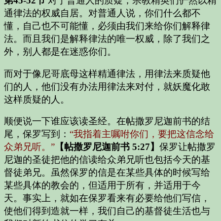
第45-52节
对于普通人的质疑，宗教精英们俨然以精
通律法的权威自居。对普通人说，你们什么都不
懂，自己也不可能懂，必须由我们来给你们解释律
法。而且我们是解释律法的唯一权威，除了我们之
外，别人都是在迷惑你们。
而对于像尼哥底母这样精通律法，用律法来质疑他
们的人，他们没有办法用律法来对付，就妖魔化敢
这样质疑的人。
顺便说一下谁应该读圣经。在帖撒罗尼迦前书的结
尾，保罗写到：
“我指着主嘱咐你们，要把这信念给
众弟兄听。”
【帖撒罗尼迦前书 5:27】
保罗让帖撒罗
尼迦的圣徒把他的信读给众弟兄听也包括今天的基
督徒弟兄。虽然保罗的信是在某些具体的时候写给
某些具体的教会的，但适用于所有，并适用于今
天。事实上，就如在保罗看来有必要给他们写信，
使他们得到造就一样，我们自己的基督徒生活也与