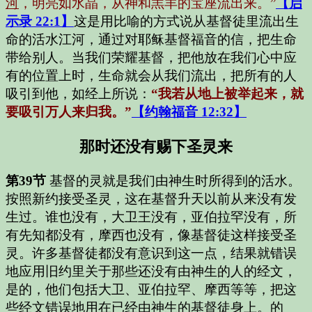
河
，明亮如水晶，从神和羔羊的宝座流出来。”
【启
示录 22:1】
这是用比喻的方式说从基督徒里流出生
命的活水江河，通过对耶稣基督福音的信，把生命
带给别人。当我们荣耀基督，把他放在我们心中应
有的位置上时，生命就会从我们流出，把所有的人
吸引到他，如经上所说：
“我若从地上被举起来，就
要吸引万人来归我。”
【约翰福音 12:32】
那时还没有赐下圣灵来
第39节
基督的灵就是我们由神生时所得到的活水。
按照新约接受圣灵，这在基督升天以前从来没有发
生过。谁也没有，大卫王没有，亚伯拉罕没有，所
有先知都没有，摩西也没有，像基督徒这样接受圣
灵。许多基督徒都没有意识到这一点，结果就错误
地应用旧约里关于那些还没有由神生的人的经文，
是的，他们包括大卫、亚伯拉罕、摩西等等，把这
些经文错误地用在已经由神生的基督徒身上。的