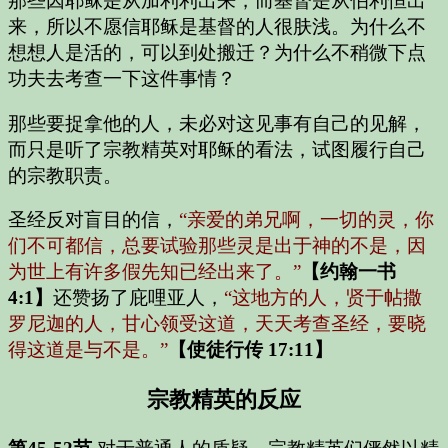
那些因耶稣是从加利利出来，而基督是从伯利恒出
来，所以不愿信耶稣是基督的人很肤浅。为什么不
想想人是活的，可以到处搬迁？为什么不稍微下点
功夫去考查一下这件事情？
那些要捉拿他的人，未必对这见事有自己的见解，
而只是听了宗教精英对耶稣的看法，试图履行自己
的宗教职责。
圣经反对盲目的信，
“亲爱的弟兄啊，一切的灵，你
们不可都信，总要试验那些灵是出于神的不是，因
为世上有许多假先知已经出来了。”
【约翰一书
4:1】
还赞扬了庇哩亚人，
“这地方的人，贤于帖撒
罗尼迦的人，甘心领受这道，天天考查圣经，要晓
得这道是与不是。”
【使徒行传 17:11】
宗教精英的反应