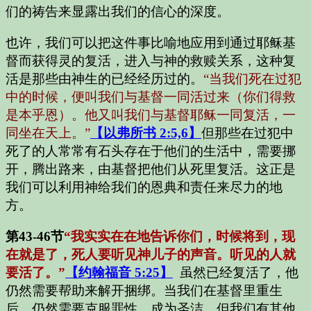
们的祷告来显露出我们的信心的深度。
也许，我们可以把这件事比喻地应用到通过耶稣基
督而获得灵的复活，进入与神的救赎关系，这种复
活是那些由神生的已经经历过的。
“当我们死在过犯
中的时候，便叫我们与基督一同活过来（你们得救
是本乎恩）。他又叫我们与基督耶稣一同复活，一
同坐在天上。”
【以弗所书 2:5,6】
但那些在过犯中
死了的人常常有石头存在于他们的生活中，需要挪
开，腾出路来，由基督把他们从死里复活。这正是
我们可以利用神给我们的恩典和责任来尽力的地
方。
第43-46节
“我实实在在地告诉你们，时候将到，现
在就是了，死人要听见神儿子的声音。听见的人就
要活了。”
【约翰福音 5:25】
虽然已经复活了，他
仍然需要帮助来解开捆绑。当我们在基督里重生
后，仍然需要克服罪性，成为圣洁，但我们有其他