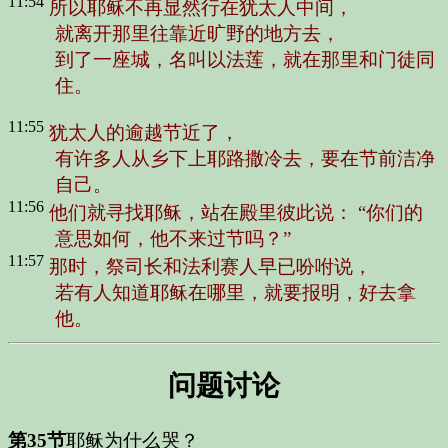
11:54
所以耶稣不再显然行在犹太人中间，
就离开那里往靠近旷野的地方去，
到了一座城，名叫以法莲，就在那里和门徒同
住。
11:55
犹太人的逾越节近了，
有许多人从乡下上耶路撒冷去，要在节前洁净
自己。
11:56
他们就寻找耶稣，站在殿里彼此说：
“你们的
意思如何，他不来过节吗？”
11:57
那时，祭司长和法利赛人早已吩咐说，
若有人知道耶稣在哪里，就要报明，好去拿
他。
问题讨论
第35节
耶稣为什么哭？