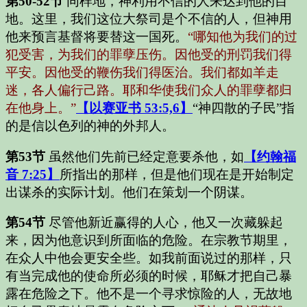
第50-52节
同样地，神利用不信的人来达到他的目
地。这里，我们这位大祭司是个不信的人，但神用
他来预言基督将要替这一国死。
“哪知他为我们的过
犯受害，为我们的罪孽压伤。因他受的刑罚我们得
平安。因他受的鞭伤我们得医治。我们都如羊走
迷，各人偏行己路。耶和华使我们众人的罪孽都归
在他身上。”
【以赛亚书 53:5,6】
“神四散的子民”指
的是信以色列的神的外邦人。
第53节
虽然他们先前已经定意要杀他，如
【约翰福
音 7:25】
所指出的那样，但是他们现在是开始制定
出谋杀的实际计划。他们在策划一个阴谋。
第54节
尽管他新近赢得的人心，他又一次藏躲起
来，因为他意识到所面临的危险。在宗教节期里，
在众人中他会更安全些。如我前面说过的那样，只
有当完成他的使命所必须的时候，耶稣才把自己暴
露在危险之下。他不是一个寻求惊险的人，无故地