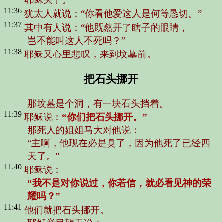
11:36
犹太人就说：
“你看他爱这人是何等恳切。”
11:37
其中有人说：
“他既然开了瞎子的眼睛，
岂不能叫这人不死吗？”
11:38
耶稣又心里悲叹，来到坟墓前。
把石头挪开
那坟墓是个洞，有一块石头挡着。
11:39
耶稣说：
“你们把石头挪开。”
那死人的姐姐马大对他说：
“主啊，他现在必是臭了，因为他死了已经四
天了。”
11:40
耶稣说：
“我不是对你说过，你若信，就必看见神的荣
耀吗？”
11:41
他们就把石头挪开。