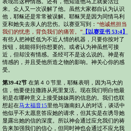
表现出这种情感。还有，他知道他马上就要活过
来。众人又一次误解了他。虽然大家都自认为认识
他，耶稣还是常常被误解。耶稣哭是因为同情马利
亚和她失去亲人的悲伤。以赛亚写到：
“他诚然担当
我们的忧患，背负我们的痛苦。”
【以赛亚书 53:4】
有些人把神贬低为不近人情的机器，只要你按对了
按钮，就能得到你想要的。或者认为神虽然可接
近，但却没有情感。圣经可不是这么说的。神是有
情感的，并且受他所造之物的影响。神关心你的感
受。
第39-42节
在第４０节里，耶稣表明，因为马大的
信，他要使拉撒路从死里复活。现在我们明白他最
初是在哪种意义上接受姊妹两的信息的。我们也联
想起在
马太福音
15
里他与迦南妇人的对话，谈话中
他似乎不太愿意答应她的请求，但其实是在诱导她
显露出她的信的深度。所以神会通过应允我们的祷
告来加强我们的信心，但同时神也会通过不应允我