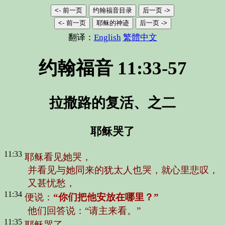
<- 前一页
约翰福音目录
后一页 ->
<- 前一页
耶稣的神迹
后一页 ->
翻译：
English
繁體中文
约翰福音 11:33-57
拉撒路的复活、之二
耶稣哭了
11:33
耶稣看见她哭，
并看见与她同来的犹太人也哭，就心里悲叹，
又甚忧愁，
11:34
便说：
“你们把他安放在哪里？”
他们回答说：
“请主来看。”
11:35
耶稣哭了。