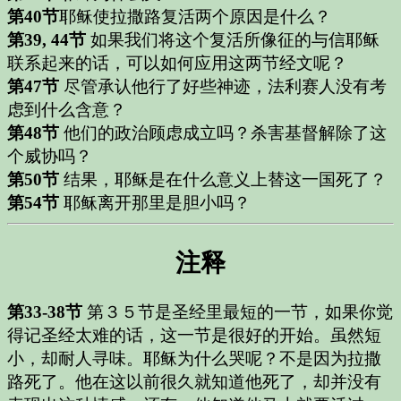
第40节
耶稣使拉撒路复活两个原因是什么？
第39, 44节
如果我们将这个复活所像征的与信耶稣
联系起来的话，可以如何应用这两节经文呢？
第47节
尽管承认他行了好些神迹，法利赛人没有考
虑到什么含意？
第48节
他们的政治顾虑成立吗？杀害基督解除了这
个威协吗？
第50节
结果，耶稣是在什么意义上替这一国死了？
第54节
耶稣离开那里是胆小吗？
注释
第33-38节
第３５节是圣经里最短的一节，如果你觉
得记圣经太难的话，这一节是很好的开始。虽然短
小，却耐人寻味。耶稣为什么哭呢？不是因为拉撒
路死了。他在这以前很久就知道他死了，却并没有