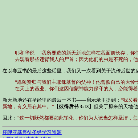
耶和华说：“我所要造的新天新地怎样在我面前长存，你
去观看那些违背我人的尸首；因为他们的虫是不死的，他
在以赛亚书的最后这些话里，我们又一次看到关于流传后世的
“愿颂赞归与我们主耶稣基督的父神！他曾照自己的大怜
在天上的基业。你们这因信蒙神能力保守的人，必能得着
新天新地还在圣经里的最后一本书——启示录里提到：
“我又
新地，有义居在其中。”
【彼得后书 3:13】
但关于原来的天地他
因此：
“这一切既然都要如此销化，
你们为人该当怎样圣洁，怎
庇哩亚基督徒圣经学习资源