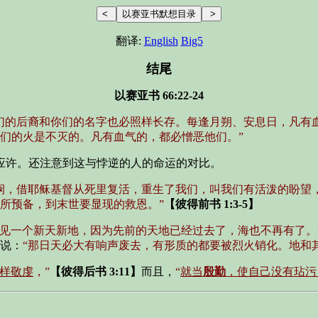
翻译:
English
Big5
结尾
以赛亚书 66:22-24
们的后裔和你们的名字也必照样长存。每逢月朔、安息日，凡有血
们的火是不灭的。凡有血气的，都必憎恶他们。”
应许。还注意到这与悖逆的人的命运的对比。
悯，借耶稣基督从死里复活，重生了我们，叫我们有活泼的盼望
所预备，到末世要显现的救恩。”
【彼得前书 1:3-5】
看见一个新天新地，因为先前的天地已经过去了，海也不再有了。
说：
“那日天必大有响声废去，有形质的都要被烈火销化。地和
样敬虔
，”
【彼得后书 3:11】
而且，
“
就当
殷勤
，使自己没有玷污