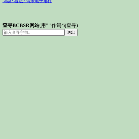
问题? 看法? 请来电子邮件
查寻BCBSR网站
(用" "作词句查寻)