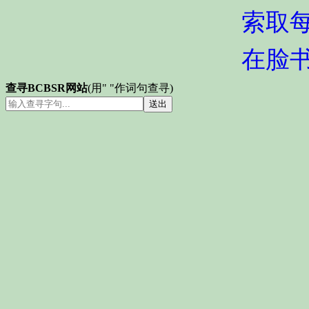
索取
在脸
查寻BCBSR网站
(用" "作词句查寻)