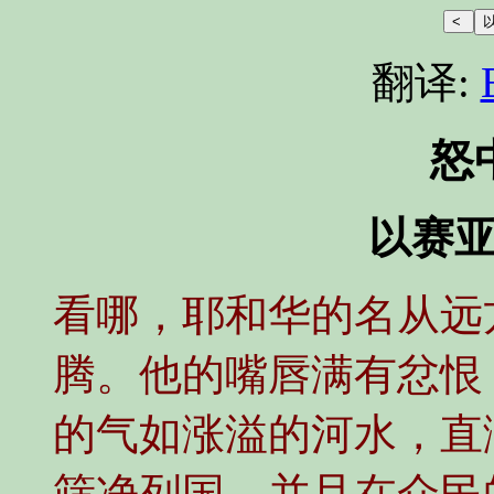
翻译:
怒
以赛亚书
看哪，耶和华的名从远
腾。他的嘴唇满有忿恨
的气如涨溢的河水，直
筛净列国，并且在众民