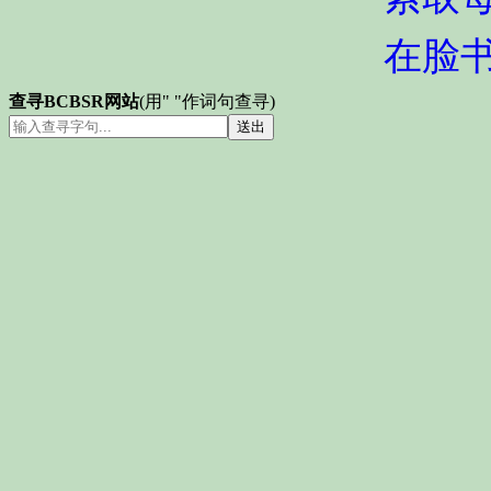
在脸
查寻BCBSR网站
(用" "作词句查寻)