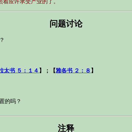
照着应许承受产业的了。
问题讨论
？
拉太书 ５：１４
】；【
雅各书 ２：８
】
置的吗？
注释