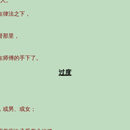
的人。
在律法之下，
督那里，
在师傅的手下了。
过度
，或男、或女；