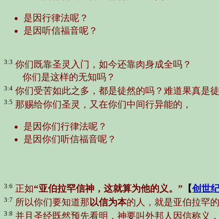
是因行律法呢？
是因听信福音呢？
3:3
你们既靠圣灵入门，如今还靠肉身成全吗？
你们是这样的无知吗？
3:4
你们受苦如此之多，都是徒然的吗？难道果真是
3:5
那赐给你们圣灵，又在你们中间行异能的，
是因你们行律法呢？
是因你们听信福音呢？
3:6
正如
“亚伯拉罕信神，这就算为他的义。”
【
创世纪
3:7
所以你们要知道那
以信为本
的人，就是亚伯拉罕
3:8
并且圣经既然预先看明，神要叫外邦人因信称义