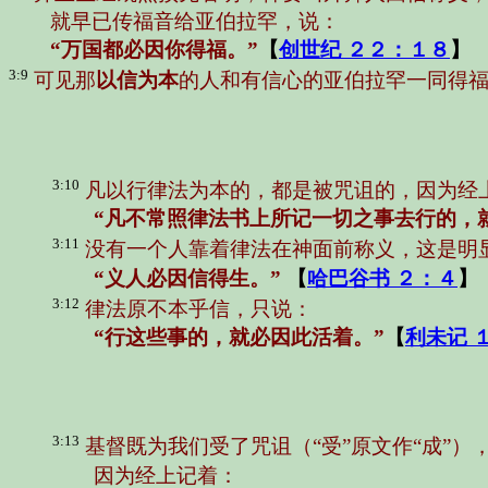
就早已传福音给亚伯拉罕，说：
“万国都必因你得福。”
【
创世纪 ２２：１８
】
3:9
可见那
以信为本
的人和有信心的亚伯拉罕一同得
3:10
凡以行律法为本的，都是被咒诅的，因为经
“凡不常照律法书上所记一切之事去行的，
3:11
没有一个人靠着律法在神面前称义，这是明
“义人必因信得生。”
【
哈巴谷书 ２：４
】
3:12
律法原不本乎信，只说：
“行这些事的，就必因此活着。”
【
利未记 
3:13
基督既为我们受了咒诅（“受”原文作“成”）
因为经上记着：