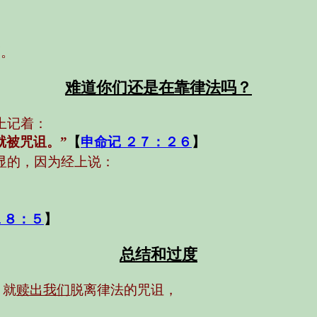
福。
难道你们还是在靠律法吗？
上记着：
就被咒诅。”
【
申命记 ２７：２６
】
显的，因为经上说：
１８：５
】
总结和过度
，就
赎出我们
脱离律法的咒诅，