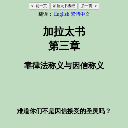
<- 前一页
加拉太书查经
后一页 ->
翻译：
English
繁體中文
加拉太书
第三章
靠律法称义与因信称义
难道你们不是因信接受的圣灵吗？