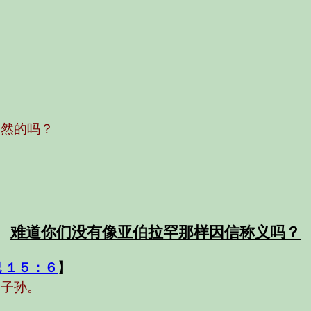
徒然的吗？
难道你们没有像亚伯拉罕那样因信称义吗？
 １５：６
】
的子孙。
，