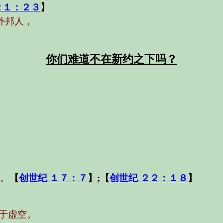
２１：２３
】
外邦人，
你们难道不在新约之下吗？
。
【
创世纪 １７：７
】;【
创世纪 ２２：１８
】
于虚空。