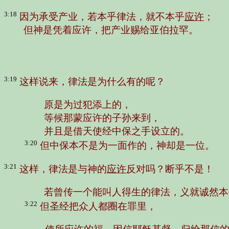
3:18
因为承受产业，若本乎律法，就不本乎
应许
；
但神是凭着应许，把产业赐给亚伯拉罕。
3:19
这样说来，律法是为什么有的呢？
原是为过犯添上的，
等候那蒙应许的子孙来到，
并且是借天使经中保之手设立的。
3:20
但中保本不是为一面作的，神却是一位。
3:21
这样，律法是与神的
应许
反对吗？断乎不是！
若曾传一个能叫人得生的律法，义就诚然本
3:22
但圣经把众人都圈在罪里，