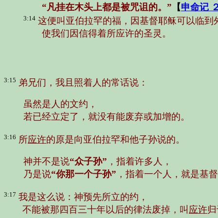
“凡挂在木头上都是被咒诅的。”
【
申命记 
3:14
这便叫亚伯拉罕的福，因基督耶稣可以临到
使我们因信得着所应许的圣灵。
3:15
弟兄们，我且照着人的常话说：
虽然是人的文约，
若已经立定了，就没有能废弃或加增的。
3:16
所
应许
的原是向亚伯拉罕和他子孙说的。
神并不是说
“众子孙”
，指着许多人，
乃是说
“你那一个子孙”
，指着一个人，就是基督
3:17
我是这么说：神预先所立的约，
不能被那四百三十年以后的律法废掉，叫
应许
归