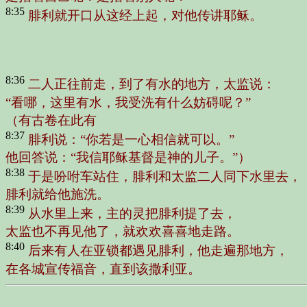
8:35
腓利就开口从这经上起，对他传讲耶稣。
8:36
二人正往前走，到了有水的地方，太监说：
“看哪，这里有水，我受洗有什么妨碍呢？”
（有古卷在此有
8:37
腓利说：“你若是一心相信就可以。”
他回答说：“我信耶稣基督是神的儿子。”）
8:38
于是吩咐车站住，腓利和太监二人同下水里去，
腓利就给他施洗。
8:39
从水里上来，主的灵把腓利提了去，
太监也不再见他了，就欢欢喜喜地走路。
8:40
后来有人在亚锁都遇见腓利，他走遍那地方，
在各城宣传福音，直到该撒利亚。