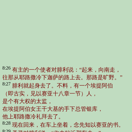
8:26
有主的一个使者对腓利说：“起来，向南走，
往那从耶路撒冷下迦萨的路上去。那路是旷野。”
8:27
腓利就起身去了。不料，有一个埃提阿伯
（即古实，见以赛亚十八章一节）人，
是个有大权的太监，
在埃提阿伯女王干大基的手下总管银库，
他上耶路撒冷礼拜去了。
8:28
现在回来，在车上坐着，念先知以赛亚的书。
8:29