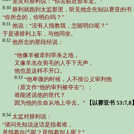
圣灵对腓利说：“你去贴近那车走。”
8:30
腓利就跑到太监那里，听见他念先知以赛亚的书
“你所念的，你明白吗？”
8:31
他说：“没有人指教我，怎能明白呢？”
于是请腓利上车，与他同坐。
8:32
他所念的那段经说：
“他像羊被牵到宰杀之地，
又像羊羔在剪毛的人手下无声，
他也是这样不开口。
8:33
“他卑微的时候，人不按公义审判他
（原文作“他的审判被夺去”）；
谁能述说他的世代？
因为他的生命从地上夺去。”
【以赛亚书 53:7,8
8:34
太监对腓利说：
“请问先知说这话是指着谁，
是指着自己呢？是指着别人呢？”