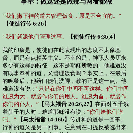
事奉：做这还是做那与两者都做
“我们撇下神的道去管理饭食，原是不合宜的。”
【使徒行传 6:2b】
“我们就派他们管理这事。
【使徒行传 6:3b,4】
我的印象是，使徒们在此表现出的态度不太像基
督，而是有点精英主义。不幸的是，神职人员历来
多少有这样的特征。这不是耶稣所教的。他难道没
有既事奉神的道，又管理饭食吗？事实上，在最后
的晚餐后，他给门徒们洗脚，教的正是这一点。他
难道没有说：
“只是在你们中间不可这样。你们中间
谁愿为大，就必作你们的用人。谁愿为首，就必作
你们的仆人。”
【马太福音 20:26,27】
在面对五千饿
着肚子的人时，难道耶稣没有说：
“你们给他们吃
吧。”
【马太福音 14:16b】
传讲神的道是一回事。
行神的道又是另一回事。注意到在司提反被选出来