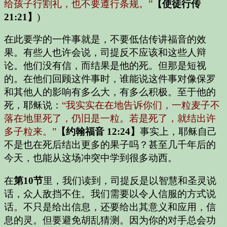
给孩子行割礼，也不要遵行条规。”
【使徒行传
21:21】
)
在此要学的一件事就是，不要低估传讲福音的效
果。有些人也许会说，司提反不应该和这些人辩
论。他们没有信，而结果是他的死。但那是短视
的。在他们回顾这件事时，谁能说这件事对像保罗
和其他人的影响有多么大，有多么积极。至于他的
死，耶稣说：
“我实实在在地告诉你们，一粒麦子不
落在地里死了，仍旧是一粒。若是死了，就结出许
多子粒来。”
【约翰福音 12:24】
事实上，耶稣自己
不是也在死后结出更多的果子吗？甚至几千年后的
今天，也能从这场冲突中学到很多动西。
在
第10节
里，我们读到，司提反是以智慧和圣灵说
话，众人敌挡不住。我们需要以令人信服的方式说
话。不只是给出信息，还要给出其意义和应用，信
息的灵。但要避免胡乱猜测。因为你的对手总会功