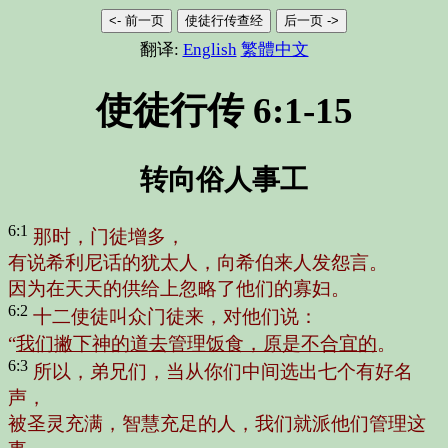
<- 前一页
使徒行传查经
后一页 ->
翻译:
English
繁體中文
使徒行传 6:1-15
转向俗人事工
6:1
那时，门徒增多，
有说希利尼话的犹太人，向希伯来人发怨言。
因为在天天的供给上忽略了他们的寡妇。
6:2
十二使徒叫众门徒来，对他们说：
“
我们撇下神的道去管理饭食，原是不合宜的
。
6:3
所以，弟兄们，当从你们中间选出七个有好名
声，
被圣灵充满，智慧充足的人，我们就派他们管理这