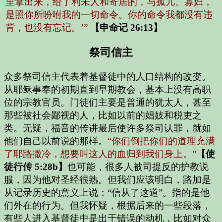
里拿出来，给了利未人和寄居的，与孤儿、寡妇，
是照你所吩咐我的一切命令。你的命令我都没有违
背，也没有忘记。’”
【申命记 26:13】
祭司信主
众多祭司信主代表着基督徒中的人口结构的改变。
从耶稣事奉的初期直到早期教会，基本上没有高职
位的宗教官员。门徒们主要是普通的犹太人，甚至
那些被社会鄙视的人，比如以前的娼妓和税吏之
类。无疑，福音的传讲最后使许多祭司认罪，就如
他们自己以前说的那样。
“你们倒把你们的道理充满
了耶路撒冷，想要叫这人的血归到我们身上。”
【使
徒行传 5:28b】
也可能，很多人被司提反的护教说
服，因为他对圣经很熟。但我们应该明白，路加是
从记录历史的意义上说：“信从了这道”。指的是他
们外在的行为。但我怀疑，根据后来的一些段落，
有些人进入基督徒中是出于错误的动机，比如对众