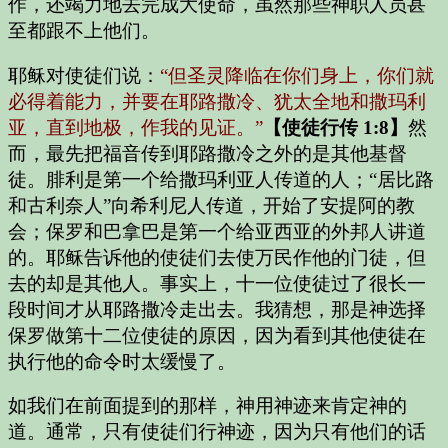
作，还竭力地去完成大使命，虽然那些神职人员甚
至都跟不上他们。
耶稣对使徒们说：
“但圣灵降临在你们身上，你们就
必得着能力，并要在耶路撒冷、犹太全地和撒玛利
亚，直到地极，作我的见证。”
【使徒行传 1:8】
然
而，最先把福音传到耶路撒冷之外的是其他基督
徒。腓利是第一个给撒玛利亚人传道的人；“居比路
和古利奈人”向希利尼人传道，开始了安提阿的教
会；保罗和巴拿巴是第一个给亚西亚的外邦人讲道
的。耶稣告诉他的使徒们去使万民作他的门徒，但
去的却是其他人。事实上，十一位使徒过了很长一
段时间才从耶路撒冷走出去。我猜想，那是神选择
保罗做第十二位使徒的原因，因为看到其他使徒在
执行他的命令时太缓慢了。
如我们在前面提到的那样，神用神迹来肯定神的
道。通常，只有使徒们行神迹，因为只有他们的话