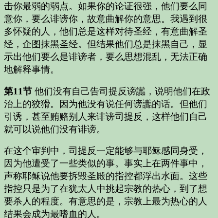
击你最弱的弱点。如果你的论证很强，他们要么同
意你，要么诽谤你，故意曲解你的意思。我遇到很
多怀疑的人，他们总是这样对待圣经，有意曲解圣
经，企图抹黑圣经。但结果他们总是抹黑自己，显
示出他们要么是诽谤者，要么思想混乱，无法正确
地解释事情。
第11节
他们没有自己告司提反谤讟，说明他们在政
治上的狡猾。因为他没有说任何谤讟的话。但他们
引诱，甚至贿赂别人来诽谤司提反，这样他们自己
就可以说他们没有诽谤。
在这个审判中，司提反一定能够与耶稣感同身受，
因为他遭受了一些类似的事。事实上在两件事中，
声称耶稣说他要拆毁圣殿的指控都浮出水面。这些
指控只是为了在犹太人中挑起宗教的热心，到了想
要杀人的程度。
有意思的是，宗教上最为热心的人
结果会成为最嗜血的人。