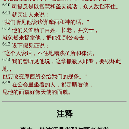
6:10
司提反是以智慧和圣灵说话，众人敌挡不住。
6:11
就买出人来说：
“我们听见他说谤讟摩西和神的话。”
6:12
他们又耸动了百姓、长老，并文士，
就忽然来捉拿他，把他带到公会去，
6:13
设下假见证说：
“这个人说话，不住地糟践圣所和律法。
6:14
我们曾听见他说，这拿撒勒人耶稣，要毁坏此
地，
也要改变摩西所交给我们的规条。”
6:15
在公会里坐着的人，都定睛看他，
见他的面貌好像天使的面貌。
注释