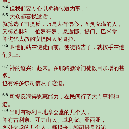
事。
6:4
但我们要专心以祈祷传道为事。”
6:5
大众都喜悦这话，
就拣选了司提反，乃是大有信心，圣灵充满的人，
又拣选腓利、伯罗哥罗、尼迦挪、提门、巴米拿，
并进犹太教的安提阿人尼哥拉。
6:6
叫他们站在使徒面前。使徒祷告了，就按手在他
们头上。
6:7
神的道兴旺起来。在耶路撒冷门徒数目加增的甚
多。
也有许多祭司信从了这道。
6:8
司提反满得恩惠能力，在民间行了大奇事和神
迹。
6:9
当时有称利百地拿会堂的几个人，
并有古利奈、亚力山太、基利家、亚西亚，
各处会堂的几个人，都起来，和司提反辩论。