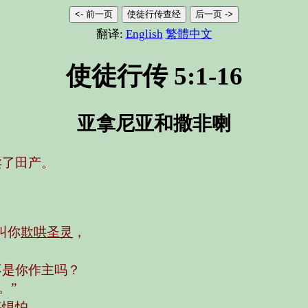
<- 前一页
使徒行传查经
后一页 ->
翻译:
English
繁體中文
使徒行传 5:1-16
亚拿尼亚和撒非喇
卖了田产。
叫你
欺哄圣灵
，
不是你作主吗？
。”
甚惧怕。