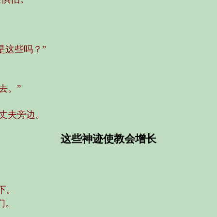
是这些吗？”
去。”
丈夫旁边。
这些神迹使教会增长
下。
们。