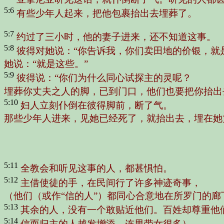
5:6
有些少年人起来，把他包裹抬出去埋葬了。
5:7
约过了三小时，他的妻子进来，还不知道这事。
5:8
彼得对她说：“你告诉我，你们卖田地的价银，就
她说：“就是这些。”
5:9
彼得说：“你们为什么同心试探主的灵呢？
埋葬你丈夫之人的脚，已到门口，他们也要把你抬出
5:10
妇人立刻仆倒在彼得脚前，断了气。
那些少年人进来，见她已经死了，就抬出去，埋在她
5:11
全教会和听见这事的人，都甚惧怕。
5:12
主借使徒的手，在民间行了许多神迹奇事，
（他们（或作“信的人”）都同心合意地在所罗门的廊
5:13
其余的人，没有一个敢贴近他们。百姓却尊重他
5:14
信而归主的人越发增添，连男带女很多）。