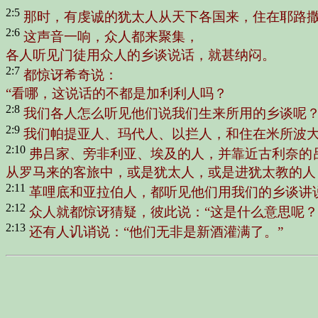
2:5
那时，有虔诚的犹太人从天下各国来，住在耶路
2:6
这声音一响，众人都来聚集，
各人听见门徒用众人的乡谈说话，就甚纳闷。
2:7
都惊讶希奇说：
“看哪，这说话的不都是加利利人吗？
2:8
我们各人怎么听见他们说我们生来所用的乡谈呢
2:9
我们帕提亚人、玛代人、以拦人，和住在米所波
2:10
弗吕家、旁非利亚、埃及的人，并靠近古利奈的
从罗马来的客旅中，或是犹太人，或是进犹太教的人
2:11
革哩底和亚拉伯人，都听见他们用我们的乡谈讲
2:12
众人就都惊讶猜疑，彼此说：“这是什么意思呢？
2:13
还有人讥诮说：“他们无非是新酒灌满了。”