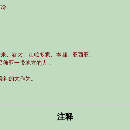
撒冷。
？
大米、犹太、加帕多家、本都、亚西亚、
吕彼亚一带地方的人，
，
说神的大作为。”
”
注释