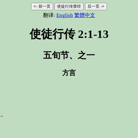
<- 前一页
使徒行传查经
后一页 ->
翻译:
English
繁體中文
使徒行传 2:1-13
五旬节、之一
方言
上。