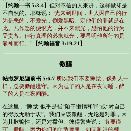
【约翰一书 5:3-4】
但对不信的人来讲，这样做却是
不自然的。耶稣说：
“光来到世间，世人因自己的行
为是恶的，不爱光，倒爱黑暗。定他们的罪就是在
此。凡作恶的便恨光，并不来就光，恐怕他的行为
受责备。但行真理的必来就光，要显明他所行的是
靠神而行。”
【约翰福音 3:19-21】
儆醒
帖撒罗尼迦前书 5:6-7
所以我们不要睡觉，像别人一
样，总要儆醒谨守。因为睡了的人是在夜间睡，醉
了的人是在夜间醉。
在这里，“睡觉”似乎是指“陷于懒惰和罪”或“对自己
的得救无动于衷”。我们应该儆醒，无论是对罪，因
为其欺骗性，还是对撒但。彼得警告说：
“务要谨
守、儆醒，因为你们的仇敌魔鬼，如同吼叫的狮