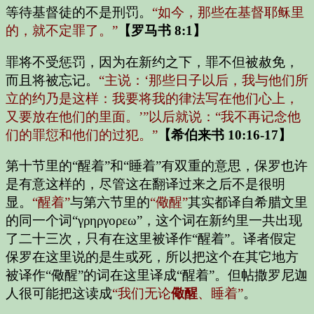
等待基督徒的不是刑罚。
“如今，那些在基督耶稣里
的，就不定罪了。”
【罗马书 8:1】
罪将不受惩罚，因为在新约之下，罪不但被赦免，
而且将被忘记。
“主说：‘那些日子以后，我与他们所
立的约乃是这样：我要将我的律法写在他们心上，
又要放在他们的里面。’”以后就说：“我不再记念他
们的罪愆和他们的过犯。”
【希伯来书 10:16-17】
第十节里的“醒着”和“睡着”有双重的意思，保罗也许
是有意这样的，尽管这在翻译过来之后不是很明
显。
“醒着”
与第六节里的
“儆醒”
其实都译自希腊文里
的同一个词“γρηργορεω”，这个词在新约里一共出现
了二十三次，只有在这里被译作“醒着”。译者假定
保罗在这里说的是生或死，所以把这个在其它地方
被译作“儆醒”的词在这里译成“醒着”。但帖撒罗尼迦
人很可能把这读成
“我们无论
儆醒
、睡着”
。