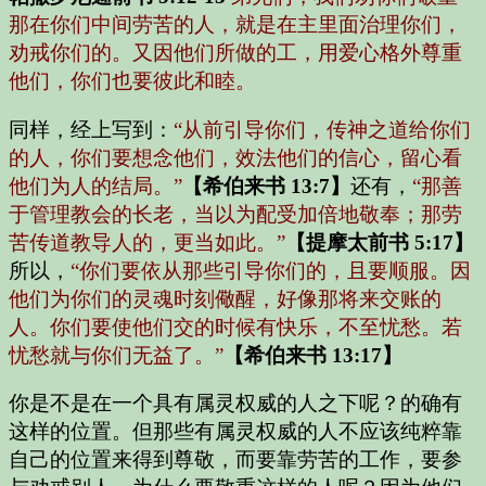
那在你们中间劳苦的人，就是在主里面治理你们，
劝戒你们的。又因他们所做的工，用爱心格外尊重
他们，你们也要彼此和睦。
同样，经上写到：
“从前引导你们，传神之道给你们
的人，你们要想念他们，效法他们的信心，留心看
他们为人的结局。”
【希伯来书 13:7】
还有，
“那善
于管理教会的长老，当以为配受加倍地敬奉；那劳
苦传道教导人的，更当如此。”
【提摩太前书 5:17】
所以，
“你们要依从那些引导你们的，且要顺服。因
他们为你们的灵魂时刻儆醒，好像那将来交账的
人。你们要使他们交的时候有快乐，不至忧愁。若
忧愁就与你们无益了。”
【希伯来书 13:17】
你是不是在一个具有属灵权威的人之下呢？的确有
这样的位置。但那些有属灵权威的人不应该纯粹靠
自己的位置来得到尊敬，而要靠劳苦的工作，要参