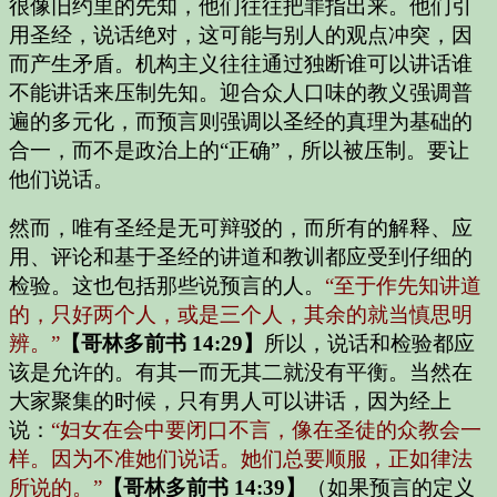
很像旧约里的先知，他们往往把罪指出来。他们引
用圣经，说话绝对，这可能与别人的观点冲突，因
而产生矛盾。机构主义往往通过独断谁可以讲话谁
不能讲话来压制先知。迎合众人口味的教义强调普
遍的多元化，而预言则强调以圣经的真理为基础的
合一，而不是政治上的“正确”，所以被压制。要让
他们说话。
然而，唯有圣经是无可辩驳的，而所有的解释、应
用、评论和基于圣经的讲道和教训都应受到仔细的
检验。这也包括那些说预言的人。
“至于作先知讲道
的，只好两个人，或是三个人，其余的就当慎思明
辨。”
【哥林多前书 14:29】
所以，说话和检验都应
该是允许的。有其一而无其二就没有平衡。当然在
大家聚集的时候，只有男人可以讲话，因为经上
说：
“妇女在会中要闭口不言，像在圣徒的众教会一
样。因为不准她们说话。她们总要顺服，正如律法
所说的。”
【哥林多前书 14:39】
（如果预言的定义