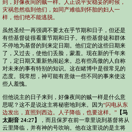
到，好像夜间的贼一样。人正说平安稳妥的时候，
灾祸忽然临到他们，如同产难临到怀胎的妇人一
样，他们绝不能逃脱。
虽然圣经一再强调不要太在乎节期和日子，但还是
有些基督徒很看重节期和日子。有些基督徒和群体
不停地为基督的到来定日期。他们定的这些日期来
了，又过去，使他们丢脸，蒙羞。现在新的千年来
了，定日期又重新热闹起来。总有些高傲的人自称
对未来的事有特别的知识。这在睹博中是很常见的
态度。我常想，神可能有意做一些不同的事来使这
些人羞愧。
但他说主的日子来到，好像夜间的贼一样是什么意
思呢？这不是说这主将秘密地到来。因为
“闪电从东
边发出，直照到西边。人子降临，也要这样。”
【马
太副音 24:27】
，而且保罗在前一章里说到基督将从
云里降临，并有神的号吹响。他在这里说的是主将