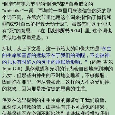
“睡着”与第六节里的“睡觉”都译自希腊文的
“καθευδω”一词，而与前一章里用来说信徒的死的那
个词不同。在第六节里他用这个词来指“陷于懒惰和
罪”或“对自己的得救无动于衷”。虽然有时这个词也
有“死”的意思。（在
【以弗所书 5:14】
里, 这个词也
类似地有双重意思。）
所以，从上下文看，这一节给人的印像大约是
“永生
的生命和基督的拯救不在于我们的儆醒，不会被神
的儿女有时陷入的灵里的睡眠所影响。”
（约翰·吉尔
John Gill）虽然儆醒和光明的行为会自然地来到神的
儿女，但那些由神生的不时地会睡着，不够儆醒，
因而陷在罪里。但尽管如此，这样的人不会受到神
的忿怒，因为那是给信徒的恩典的性质。
保罗在这里提到的永生生命的保证给了我们盼望。
虽然使人得救的信，由神生有其不可避免的结果，
但基督徒不在必须不断地达到某些标准或维持我们