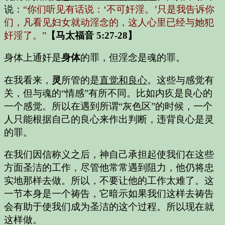
说：
“你们听见有话说：‘不可奸淫。’只是我告诉你
们，凡看见妇女就动淫念的，这人心里已经与她犯
奸淫了。”
【马太福音 5:27-28】
身体上通奸是
身体
的罪，但淫念是魂的罪。
在我看来，
灵
所管的是
直觉和良心
。这些与感觉有
关，但与魂的“情感”有所不同。比如内疚是良心的
一个感觉。所以在遇到所谓“灰色区”的时候，一个
人只能根据自己的良心来作出判断，违背良心是灵
的罪。
在我们因信称义之后，神自己承担起使我们在这些
方面圣洁的工作，尽管他常常遇到阻力，他仍将忠
实地那样去做。所以，不要让他的工作太难了。这
一节本身是一个祷告，它暗示如果我们这样去祷告
会有助于使我们成为圣洁的这个过程。所以现在就
这样做。