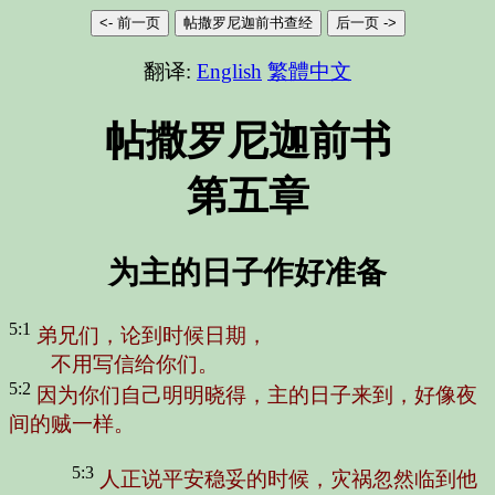
<- 前一页
帖撒罗尼迦前书查经
后一页 ->
翻译:
English
繁體中文
帖撒罗尼迦前书
第五章
为主的日子作好准备
5:1
弟兄们，论到时候日期，
不用写信给你们。
5:2
因为你们自己明明晓得，主的日子来到，好像夜
间的贼一样。
5:3
人正说平安稳妥的时候，灾祸忽然临到他