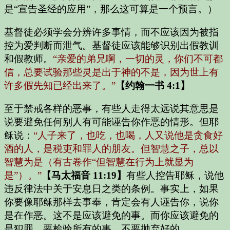
是“宣告圣经的应用”，那么这可算是一个预言。）
基督徒必须学会分辨许多事情，而不应该因为被指
控为爱判断而泄气。基督徒应该能够识别出假教训
和假教师。
“亲爱的弟兄啊，一切的灵，你们不可都
信，总要试验那些灵是出于神的不是，因为世上有
许多假先知已经出来了。”
【约翰一书 4:1】
至于禁戒各样的恶事，有些人走得太远说其意思是
说要避免任何别人有可能诬告你作恶的情形。但耶
稣说：
“人子来了，也吃，也喝，人又说
他是贪食好
酒的人，是税吏和罪人的朋友
。但智慧之子，总以
智慧为是（有古卷作“但智慧在行为上就显为
是”）。”
【马太福音 11:19】
有些人控告耶稣，说他
违反律法中关于安息日之类的条例。事实上，如果
你要像耶稣那样去事奉，肯定会有人诬告你，说你
是在作恶。这不是应该避免的事。而你应该避免的
是犯罪。要检验所有的事，不要抛弃好的。