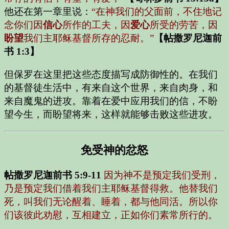
他还在第一章里说：
“在神我们的父面前，不住地记
念你们因
信心
所作的工夫，因
爱心
所受的劳苦，因
盼望
我们主耶稣基督所存的忍耐。”
【帖撒罗尼迦前
书 1:3】
但保罗在这里把这些态度描写成防御性的。在我们
的基督徒生活中，有来自这个世界，来自肉身，和
来自魔鬼的进攻。靠着在爱中应用我们的信，不盼
望今生，而盼望将来，这样就能够击败这些进攻。
免受神的忿怒
帖撒罗尼迦前书 5:9-11
因为神不是预定我们受刑，
乃是预定我们借着我们主耶稣基督得救。他替我们
死，叫我们无论醒着、睡着，都与他同活。所以你
们该彼此劝慰，互相建立，正如你们素常所行的。