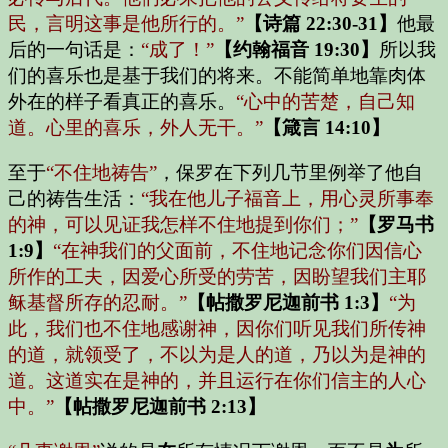
民，言明这事是他所行的。”
【诗篇 22:30-31】
他最
后的一句话是：
“成了！”
【约翰福音 19:30】
所以我
们的喜乐也是基于我们的将来。不能简单地靠肉体
外在的样子看真正的喜乐。
“心中的苦楚，自己知
道。心里的喜乐，外人无干。”
【箴言 14:10】
至于
“不住地祷告”
，保罗在下列几节里例举了他自
己的祷告生活：
“我在他儿子福音上，用心灵所事奉
的神，可以见证我怎样不住地提到你们；”
【罗马书
1:9】
“在神我们的父面前，不住地记念你们因信心
所作的工夫，因爱心所受的劳苦，因盼望我们主耶
稣基督所存的忍耐。”
【帖撒罗尼迦前书 1:3】
“为
此，我们也不住地感谢神，因你们听见我们所传神
的道，就领受了，不以为是人的道，乃以为是神的
道。这道实在是神的，并且运行在你们信主的人心
中。”
【帖撒罗尼迦前书 2:13】