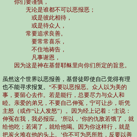
你们要谨慎，
无论是谁都不可以恶报恶；
或是彼此相待，
或是待众人，
常要追求良善。
要常常喜乐，
不住地祷告，
凡事谢恩，
因为这是神在基督耶稣里向你们所定的旨意。
虽然这个世界以恶报善，基督徒即使自己觉得有理
也不能寻求报复。
“不要以恶报恶。众人以为美的
事，要留心去作。若是能行，总要尽力与众人和
睦。亲爱的弟兄，不要自己伸冤，宁可让步，听凭
主怒（或作“让人发怒”）。因为经上记着：‘主说：
伸冤在我，我必报应。’所以，‘你的仇敌若饿了，就
给他吃；若渴了，就给他喝。因为你这样行，就是
把炭火堆在他的头上。’你不可为恶所胜，反要以善