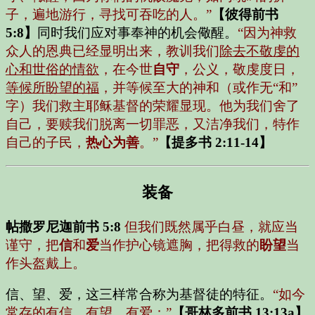
子，遍地游行，寻找可吞吃的人。”
【彼得前书
5:8】
同时我们应对事奉神的机会儆醒。
“因为神救
众人的恩典已经显明出来，教训我们
除去不敬虔的
心和世俗的情欲
，在今世
自守
，公义，敬虔度日，
等候所盼望的福
，并等候至大的神和（或作无“和”
字）我们救主耶稣基督的荣耀显现。他为我们舍了
自己，要赎我们脱离一切罪恶，又洁净我们，特作
自己的子民，
热心为善
。”
【提多书 2:11-14】
装备
帖撒罗尼迦前书 5:8
但我们既然属乎白昼，就应当
谨守，把
信
和
爱
当作护心镜遮胸，把得救的
盼望
当
作头盔戴上。
信、望、爱，这三样常合称为基督徒的特征。
“如今
常存的有信，有望，有爱；”
【哥林多前书 13:13a】