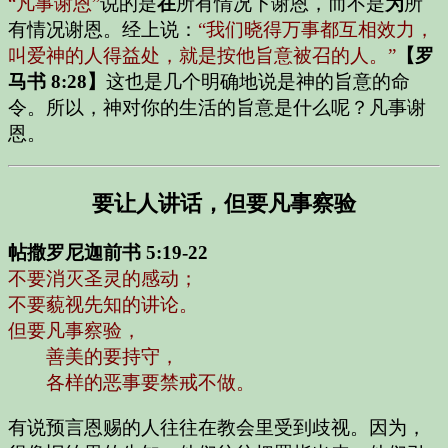
“凡事谢恩”
说的是
在
所有情况下谢恩，而不是
为
所
有情况谢恩。经上说：
“我们晓得万事都互相效力，
叫爱神的人得益处，就是按他旨意被召的人。”
【罗
马书 8:28】
这也是几个明确地说是神的旨意的命
令。所以，神对你的生活的旨意是什么呢？凡事谢
恩。
要让人讲话，但要凡事察验
帖撒罗尼迦前书 5:19-22
不要消灭圣灵的感动；
不要藐视先知的讲论。
但要凡事察验，
善美的要持守，
各样的恶事要禁戒不做。
有说预言恩赐的人往往在教会里受到歧视。因为，