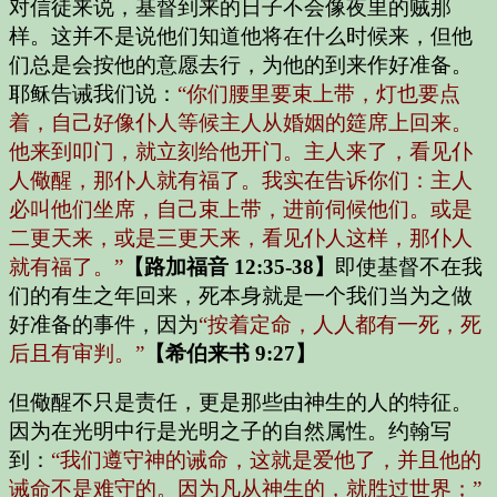
对信徒来说，基督到来的日子不会像夜里的贼那
样。这并不是说他们知道他将在什么时候来，但他
们总是会按他的意愿去行，为他的到来作好准备。
耶稣告诫我们说：
“你们腰里要束上带，灯也要点
着，自己好像仆人等候主人从婚姻的筵席上回来。
他来到叩门，就立刻给他开门。主人来了，看见仆
人儆醒，那仆人就有福了。我实在告诉你们：主人
必叫他们坐席，自己束上带，进前伺候他们。或是
二更天来，或是三更天来，看见仆人这样，那仆人
就有福了。”
【路加福音 12:35-38】
即使基督不在我
们的有生之年回来，死本身就是一个我们当为之做
好准备的事件，因为
“按着定命，人人都有一死，死
后且有审判。”
【希伯来书 9:27】
但儆醒不只是责任，更是那些由神生的人的特征。
因为在光明中行是光明之子的自然属性。约翰写
到：
“我们遵守神的诫命，这就是爱他了，并且他的
诫命不是难守的。因为凡从神生的，就胜过世界；”