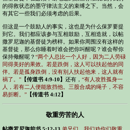
的得救状态的墨守律法主义的束缚之下。当然，会
有其它一些我们必须考虑的后果。
但这是一个鼓励人的事实，这也是为什么保罗要提
到它。我们都应该参与互相鼓励，互相造就，以帖
撒罗尼迦的基督徒为榜样。如果你周围没有这样的
基督徒，那么你睡着时谁会把你叫醒呢？谁会帮你
保持儆醒呢？
“两个人总比一个人好，因为二人劳碌
同得美好的果效。若是跌倒，这人可以扶起他的同
伴。若是孤身跌倒，没有别人扶起他来，这人就有
祸了。”
【传道书 4:9-10】
还有，
“有人攻胜孤身一
人，若有二人便能敌挡他。三股合成的绳子，不容
易折断。”
【传道书 4:12】
敬重劳苦的人
帖撒罗尼迦前书 5:12-13
弟兄们，我们劝你们敬重