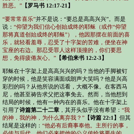
胜恶。”
【罗马书 12:17-21】
“要常常喜乐”
并不是说：“要总是高高兴兴”。而是
说：
“仰望为我们信心创始成终的耶稣（或作“仰望
那将真道创始成终的耶稣”），他因那摆在前面的喜
乐，就轻看羞辱，忍受了十字架的苦难，便坐在神
宝座的右边。那忍受罪人这样顶撞的，你们要思
想，免得疲倦灰心。”
【希伯来书 12:2-3】
耶稣在十字架上是高高兴兴的吗？当他的手脚被钉
穿的时候，他是笑容满面或朗声大笑吗？他是兴高
彩烈的吗？从他所说的话看，大概不像。在客西马
尼，他甚至祷告求父把这事免去。然而，当他想到
结局的时候，他有一种内在的喜乐。他在十字架上
引用了
诗篇第二十二章
，其开头似乎没有希望：
“我
的神，我的神，为什么离弃我？”
【诗篇 22:1】
但其
结尾是这样的：
“他必有后裔事奉他。主所行的事，
必传与后代。他们必来把他的公义传给将要生的