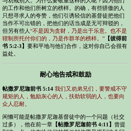
与劝戒别人。为什么要敬重这样的人呢？因为他们
的工作和他们所树立的榜样。的确，有些骄傲的人
只想寻求人的夸赞，他们引诱轻信的基督徒把他们
当作不可出错的，把他们的话当成是无可辩驳的，
但另有些人
“不是因为贪财，乃是出于乐意。也不是
辖制所托付你们的，乃是作群羊的榜样。”
【彼得前
书 5:2-3】
要和平地与他们合作，这对你自己会很有
益处。
耐心地告戒和鼓励
帖撒罗尼迦前书 5:14
我们又劝弟兄们，要警戒不守
规矩的人，勉励灰心的人，扶助软弱的人，也要向
众人忍耐。
闲懒可能是帖撒罗尼迦基督徒中的一个问题（社交
过多），他在前一章
【帖撒罗尼迦前书 4:11】
曾提