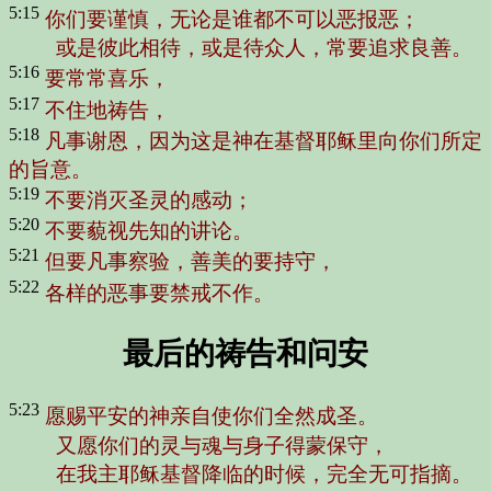
5:15
你们要谨慎，无论是谁都不可以恶报恶；
或是彼此相待，或是待众人，常要追求良善。
5:16
要常常喜乐，
5:17
不住地祷告，
5:18
凡事谢恩，因为这是神在基督耶稣里向你们所定
的旨意。
5:19
不要消灭圣灵的感动；
5:20
不要藐视先知的讲论。
5:21
但要凡事察验，善美的要持守，
5:22
各样的恶事要禁戒不作。
最后的祷告和问安
5:23
愿赐平安的神亲自使你们全然成圣。
又愿你们的灵与魂与身子得蒙保守，
在我主耶稣基督降临的时候，完全无可指摘。