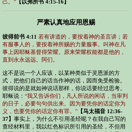
己。”
【以弗所书 4:15-16】
严素认真地应用恩赐
彼得前书 4:11
若有讲道的，要按着神的圣言讲；若
有服事人的，要按着神所赐的力量服事。叫神在凡
事上因耶稣基督得荣耀。原来荣耀权能都是他的，
直到永永远远。阿们。
这不是说一个人应该，以某种类似于灵恩派的方
式，把他们自己的话当作神的话，因而免受检验。
彼得说的是就如神说话那样，你说话要经过思考。
耶稣说：
“我又告诉你们，凡人所说的闲话，当审判
的日子，必要句句供出来。因为要凭你的话定你为
义，也要凭你的话定你有罪。”
【马太福音 12:36-
37】
事实上，为什么不引用圣经呢？在我自己写的
查经材料里，我以红色标识所引用的圣经，不但用