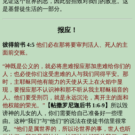
见证这个世界的恶，因此会招致对我们的敌意。这
是基督徒生活的一部分。
报应！
彼得前书 4:5
他们必在那将要审判活人、死人的主
面前交账。
“神既是公义的，就必将患难报应那加患难给你们的
人；也必使你们这受患难的人与我们同得平安。那
时，主耶稣同他有能力的天使从天上在火焰中显
现，要报应那不认识神和那不听从我主耶稣福音的
人。他们要受刑罚，就是永远沉沦，离开主的面和
他权能的荣光。”
【帖撒罗尼迦后书 1:6-9】
所以毁
谤神的儿女的人，你们需要给自己准备好一些理
由。这种“我们”与“他们”的说法在使徒书信里很常
见。
“他们是属世界的，所以论世界的事，世人也听