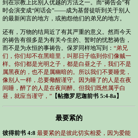
到在宗教上比别人优越的方法之一。而“祷告会”有
时会演变成“闲话会”——成为基督徒听到关于别人
的最新闲言的地方，或抱怨他们的弟兄的地方。
还有，万物的结局近了有其严重的意义。然而今天
的祷告有很多是为有关今生的、暂时的忧愁祷告，
而不是为永恒的事祷告。保罗同样地写到：
“弟兄
们，你们却不在黑暗里，叫那日子临到你们像贼一
样。你们都是光明之子，都是白昼之子，我们不是
属黑夜的，也不是属幽暗的。所以我们不要睡觉，
像别人一样，总要儆醒谨守。因为睡了的人是在夜
间睡，醉了的人是在夜间醉。但我们既然属乎白
昼，就应当谨守，”
【帖撒罗尼迦前书 5:4-8a】
最要紧的
彼得前书 4:8
最要紧的是彼此切实相爱，因为爱能