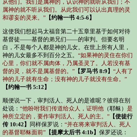
从他们。我们是属神的，认识神的就听从我们；不
属神的就不听从我们。从此我们可以认出真理的灵
和谬妄的灵来。”
【约翰一书 4:5-6】
这使我们想起马太福音第二十五章里基于如何对待
基督徒——基督的弟兄们——的审判。但要名明
白，不是每个人都是神的儿女。在世上所有人里，
神的儿女最多不到百分之五。
“如果神的灵住在你们
心里，你们就不属肉体，乃属圣灵了。人若没有基
督的灵，就不是属基督的。”
【罗马书 8:9】
“人有了
神的儿子就有生命；没有神的儿子就没有生命。”
【约翰一书 5:12】
顺便说一下，审判活人、死人的是谁呢？彼得在别
处说：
“他吩咐我们传道给众人，证明他
（耶稣）
是
神所立定的，要作审判活人、死人的主。”
【使徒行
传 10:42】
同样保罗说：
“并在将来审判活人、死人
的基督耶稣面前”
【提摩太后书 4:1b】
保罗还说：