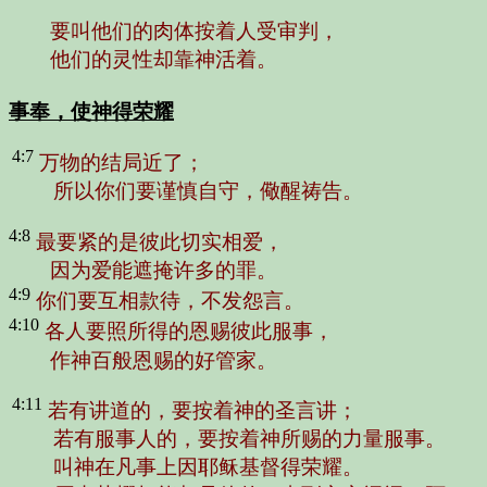
要叫他们的肉体按着人受审判，
他们的灵性却靠神活着。
事奉，使神得荣耀
4:7
万物的结局近了；
所以你们要谨慎自守，儆醒祷告。
4:8
最要紧的是彼此切实相爱，
因为爱能遮掩许多的罪。
4:9
你们要互相款待，不发怨言。
4:10
各人要照所得的恩赐彼此服事，
作神百般恩赐的好管家。
4:11
若有讲道的，要按着神的圣言讲；
若有服事人的，要按着神所赐的力量服事。
叫神在凡事上因耶稣基督得荣耀。