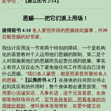
起争论，”
【腓立比书 2:14】
恩赐——把它们派上用场！
彼得前书 4:10
各人要照所得的恩赐彼此服事，作神
百般恩赐的好管家。
我估计应用这一节有两个特别的障碍。一个是机构
化的基督教对个人运用他们恩赐的限制。第二是个
人对因施展他们的恩赐而负起责任感到犹豫。事实
上有些人仅仅会为了避免做任何工作而说自己没有
什么恩赐。
“我们各人蒙恩，都是照基督所量给各人
的恩赐。”
【以弗所书 4:7】
在身体的任何部分停止
起到其应有的作用时，整个身体都会遭受损害。
“惟
用爱心说诚实话，凡事长进，连于元首基督。全身
都靠他联络得合式，
百节各按各职，照着各体的功
用彼此相助
，便叫身体渐渐增长，在爱中建立自