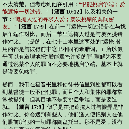
不太清楚。但考虑到他在引用：
“恨能挑启争端；爱
能遮掩一切过错。”
【箴言 10:12】
以及相关的一
节：
“遮掩人过的寻求人爱；屡次挑错的离间密
友。”
【箴言 17:9】
在前一节遮掩一切过错是在与挑
启争端作对比。而后一节里遮掩人过是与屡次挑错
作对比。（是的，在七十士本里这两处的“遮掩”使
用的都是与彼得前书这里相同的希腊词。）所以似
乎可以有道理地把“爱能遮掩许多的罪”理解为不要
通过说某个人的罪而不必要地挑启争端。基本上就
是说要忽略罪。
然而，我们在福音书里和使徒书信里到处都可以看
到基督徒一般不但犯罪，而且个人和集体的罪都常
常被提到。但其目地不是要挑启争端，而是要造
就。
【箴言 17:9】
似乎是在把遮掩人过与搬弄是非
作对比。你会遇到有些人，他们逢人便把别人在他
们眼前所犯的一切罪都阖盘托出。那不是爱，没有