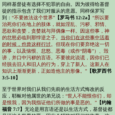
同样基督徒有选择不犯罪的自由。因为彼得给基督
徒的指示包含了我们对服从的意愿。同样保罗写
到：
“不要效法这个世界”
【罗马书 12:2a】
“所以要
治死你们在地上的肢体，就如淫乱、污秽、邪情、
恶欲和贪婪，贪婪就与拜偶像一样。因这些事，神
的忿怒必临到那悖逆之子。
当你们在这些事中活着
的时候，也曾这样行过
。但现在你们要弃绝这一切
的事，以及恼恨、忿怒、恶毒（或作“阴毒”）、毁
谤，并口中污秽的言语。不要彼此说谎，因你们已
经脱去旧人和旧人的行为，穿上了新人。这新人在
知识上渐渐更新，正如造他主的形像。”
【歌罗西书
3:5-10】
至于世界对我们从我们先前的生活方式悔改的反
应，耶稣对他属世的弟兄说：
“世人不能恨你们，却
是恨我，因为我指证他们所做的事是恶的。”
【约翰
福音 7:7】
无论是用言语还是以生活方式，基督徒都