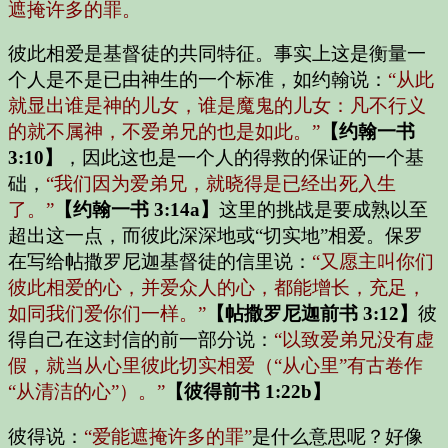
遮掩许多的罪。
彼此相爱是基督徒的共同特征。事实上这是衡量一
个人是不是已由神生的一个标准，如约翰说：
“从此
就显出谁是神的儿女，谁是魔鬼的儿女：凡不行义
的就不属神，不爱弟兄的也是如此。”
【约翰一书
3:10】
，因此这也是一个人的得救的保证的一个基
础，
“我们因为爱弟兄，就晓得是已经出死入生
了。”
【约翰一书 3:14a】
这里的挑战是要成熟以至
超出这一点，而彼此深深地或“切实地”相爱。保罗
在写给帖撒罗尼迦基督徒的信里说：
“又愿主叫你们
彼此相爱的心，并爱众人的心，都能增长，充足，
如同我们爱你们一样。”
【帖撒罗尼迦前书 3:12】
彼
得自己在这封信的前一部分说：
“以致爱弟兄没有虚
假，就当从心里彼此切实相爱（“从心里”有古卷作
“从清洁的心”）。”
【彼得前书 1:22b】
彼得说：
“爱能遮掩许多的罪”
是什么意思呢？好像