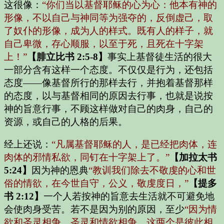
这很像：
“你们当以基督耶稣的心为心：他本有神的
形像，不以自己与神同等为强夺的，反倒虚己，取
了奴仆的形像，成为人的样式。既有人的样子，就
自己卑微，存心顺服，以至于死，且死在十字架
上！”
【腓立比书 2:5-8】
事实上基督徒生活的很大
一部分含有这样一个态度。不仅仅是行为，还包括
态度——像基督所行的那样去行，并抱着基督那样
的态度，以与基督相同的原因去行事，也就是说按
神的旨意行事，不顾这样做对自己的肉身，自己的
资源，或自己的人格的后果。
经上还说：
“凡属基督耶稣的人，是已经把肉体，连
肉体的邪情私欲，同钉在十字架上了。”
【加拉太书
5:24】
因为神的恩典
“教训我们除去不敬虔的心和世
俗的情欲，在今世自守，公义，敬虔度日，”
【提多
书 2:12】
一个人若按神的旨意去生活就不可避免地
会使肉身受苦。若不是因为别的原因，至少
“因为情
欲和圣灵相争，圣灵和情欲相争。这两个是彼此相