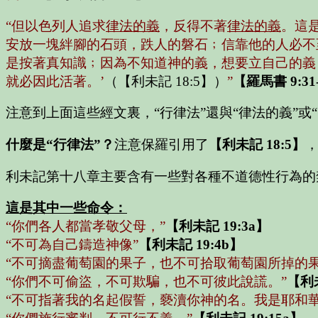
“但以色列人追求
律法的義
，反得不著
律法的義
。這
安放一塊絆腳的石頭，跌人的磐石﹔信靠他的人必不
是按著真知識﹔因為不知道神的義，想要立自己的義
就必因此活著。’
（【利未記 18:5】）
”
【羅馬書 9:31-
注意到上面這些經文裏，“行律法”還與“律法的義”或
什麼是“行律法”？
注意保羅引用了
【利未記 18:5】
利未記第十八章主要含有一些對各種不道德性行為的
這是其中一些命令：
“你們各人都當孝敬父母，”
【利未記 19:3a】
“不可為自己鑄造神像”
【利未記 19:4b】
“不可摘盡葡萄園的果子，也不可拾取葡萄園所掉的
“你們不可偷盜，不可欺騙，也不可彼此說謊。”
【利未
“不可指著我的名起假誓，褻瀆你神的名。我是耶和華