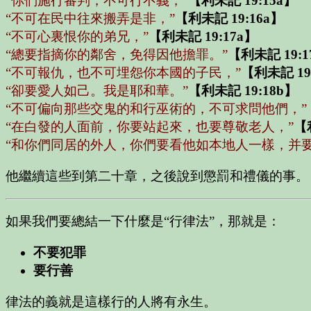
“你們施行審判，不可行不義，”
【利未記 19:15a】
“不可在民中往來搬弄是非，”
【利未記 19:16a】
“不可心裏恨你的弟兄，”
【利未記 19:17a】
“總要指摘你的鄰舍，免得因他擔罪。”
【利未記 19:1
“不可報仇，也不可埋怨你本國的子民，”
【利未記 19
“卻要愛人如己。我是耶和華。”
【利未記 19:18b】
“不可偏向那些交鬼的和行巫術的，不可求問他們，”
“在白發的人面前，你要站起來，也要尊敬老人，”
【
“和你們同居的外人，你們要看他如本地人一樣，并要
他繼續這些到第二十章，之後說到懲罰和禮儀的事。
如果我們要總結一下什麼是“行律法”，那就是：
不要犯罪
要行善
律法的義就是這樣行的人將有永生。