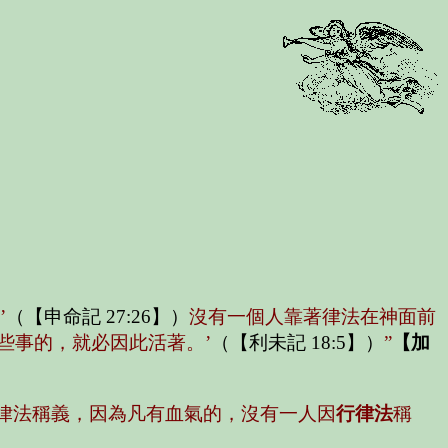
’
（【申命記 27:26】）
沒有一個人靠著律法在神面前
些事的，就必因此活著。’
（【利未記 18:5】）
”
【加
律法稱義，因為凡有血氣的，沒有一人因
行律法
稱