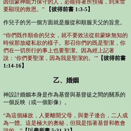
因信蒙神能力保守的人，必能得著所預備，到末世
要顯現的救恩。”
【彼得前書 1:3-5】
作兒子的另一個方面就是服從和順服天父的旨意。
“你們既作順命的兒女，就不要效法從前蒙昧無知的
時候那放縱私欲的樣子。那召你們的既是聖潔，你
們在一切所行的事上也要聖潔。因為經上記著
說：‘你們要聖潔，因為我是聖潔的。’”
【彼得前書
1:14-16】
乙、婚姻
神設計婚姻本身是作為基督與基督徒之間的關系的
一個反映（或一個影像）。
“為這個緣故，人要離開父母，與妻子連合，二人成
為一體。這是極大的奧秘，但我是指著基督和教會
說的。”
【以弗所書 5:31-32】