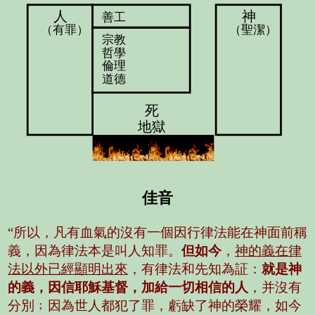
人
神
善工
（有罪）
（聖潔）
宗教
哲學
倫理
道德
死
地獄
佳音
“所以，凡有血氣的沒有一個因行律法能在神面前稱
義，因為律法本是叫人知罪。
但如今
，
神的義在律
法以外已經顯明出來
，有律法和先知為証：
就是神
的義，因信耶穌基督，加給一切相信的人
，并沒有
分別﹔因為世人都犯了罪，虧缺了神的榮耀，如今