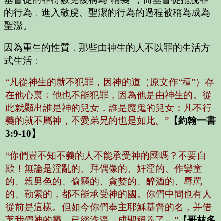
的行為，進入敬虔、聖潔的行為的過程被稱為成為
聖潔。
因為重生的性質，那些由神生的人不以罪的生活方
式生活：
“凡從神生的就不犯罪，因神的道（原文作“種”）存
在他心裏﹔他也不能犯罪，因為他是由神生的。從
此就顯出誰是神的兒女，誰是魔鬼的兒女：凡不行
義的就不屬神，不愛弟兄的也是如此。”
【約翰一書
3:9-10】
“你們豈不知不義的人不能承受神的國嗎？不要自
欺！無論是淫亂的、拜偶像的、奸淫的、作孌童
的、親男色的、偷竊的、貪婪的、醉酒的、辱罵
的、勒索的，都不能承受神的國。你們中間也有人
從前是這樣。但如今你們奉主耶穌基督的名，并借
著我們神的靈，已經洗淨，成聖稱義了。”
【哥林多