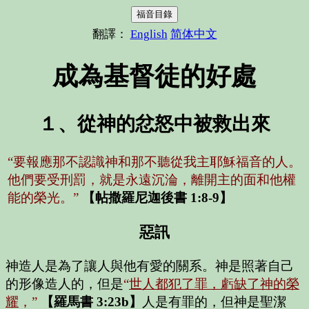
福音目錄
翻譯：
English
简体中文
成為基督徒的好處
１、從神的忿怒中被救出來
“要報應那不認識神和那不聽從我主耶穌福音的人。
他們要受刑罰，就是永遠沉淪，離開主的面和他權
能的榮光。”
【帖撒羅尼迦後書 1:8-9】
惡訊
神造人是為了讓人與他有愛的關系。神是照著自己
的形像造人的，但是
“
世人都犯了罪，虧缺了神的榮
耀
，”
【羅馬書 3:23b】
人是有罪的，但神是聖潔