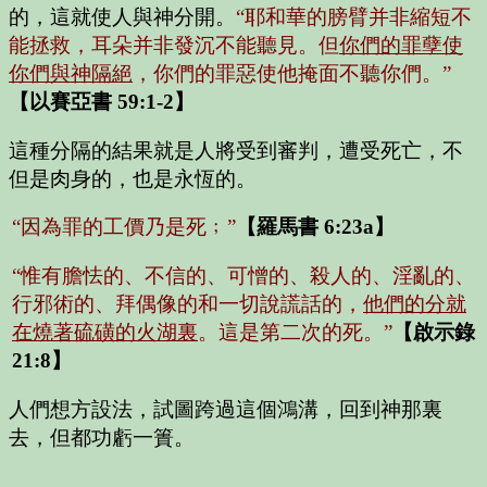
的，這就使人與神分開。
“耶和華的膀臂并非縮短不
能拯救，耳朵并非發沉不能聽見。但
你們的罪孽使
你們與神隔絕
，你們的罪惡使他掩面不聽你們。”
【以賽亞書 59:1-2】
這種分隔的結果就是人將受到審判，遭受死亡，不
但是肉身的，也是永恆的。
“因為罪的工價乃是死﹔”
【羅馬書 6:23a】
“惟有膽怯的、不信的、可憎的、殺人的、淫亂的、
行邪術的、拜偶像的和一切說謊話的，
他們的分就
在燒著硫磺的火湖裏
。這是第二次的死。”
【啟示錄
21:8】
人們想方設法，試圖跨過這個鴻溝，回到神那裏
去，但都功虧一簣。