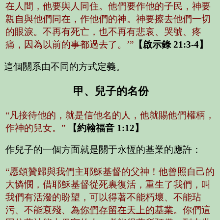
在人間，他要與人同住。他們要作他的子民，神要
親自與他們同在，作他們的神。神要擦去他們一切
的眼淚。不再有死亡，也不再有悲哀、哭號、疼
痛，因為以前的事都過去了。’”
【啟示錄 21:3-4】
這個關系由不同的方式定義。
甲、兒子的名份
“凡接待他的，就是信他名的人，他就賜他們權柄，
作神的兒女。”
【約翰福音 1:12】
作兒子的一個方面就是關于永恆的基業的應許：
“愿頌贊歸與我們主耶穌基督的父神！他曾照自己的
大憐憫，借耶穌基督從死裏復活，重生了我們，叫
我們有活潑的盼望，可以得著不能朽壞、不能玷
污、不能衰殘、
為你們存留在天上的基業
。你們這