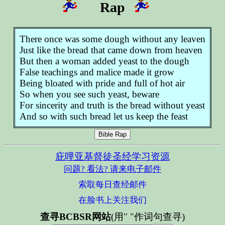
Rap
There once was some dough without any leaven
Just like the bread that came down from heaven
But then a woman added yeast to the dough
False teachings and malice made it grow
Being bloated with pride and full of hot air
So when you see such yeast, beware
For sincerity and truth is the bread without yeast
And so with such bread let us keep the feast
Bible Rap
庇哩亚基督徒圣经学习资源
问题? 看法? 请来电子邮件
索取每日查经邮件
在脸书上关注我们
查寻BCBSR网站
(用" "作词句查寻)