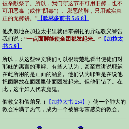
被杀献祭了。所以，我们守这节不可用旧酵，也不
可用恶毒（或作“阴毒”）、邪恶的酵，只用诚实真
正的无酵饼。”
【歌林多前书 5:6-8】
他类似地在加拉太书里就信奉割礼的异端教义警告
我们说：
“一点面酵能使全团都发起来。”
【加拉太
书 5:9】
所以，从这些经文我们可以很清楚地看出使徒们对
耶稣的寓言的理解。有些人认为，甚至宣讲说耶稣
在此所用的是正面的涵意。他们认为耶稣是在说他
把面酵放在面团里使面团发起来。但他们错了。在
此，这个妇人代表魔鬼。
假教义和假弟兄（
【加拉太书 2:4】
）使一个肿大的
教会冲满了热气，成为一个被酵母菌感染的教会。