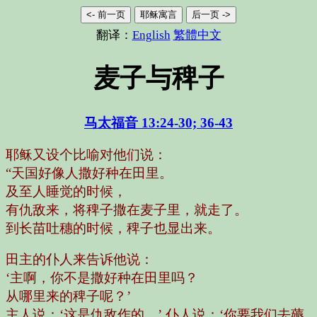
<- 前一页
耶稣寓言
后一页 ->
翻译：
English
繁體中文
麦子与稗子
马太福音 13:24-30; 36-43
耶稣又设个比喻对他们说：
“天国好像人撒好种在田里。
及至人睡觉的时候，
有仇敌来，将稗子撒在麦子里，就走了。
到长苗吐穗的时候，稗子也显出来。
田主的仆人来告诉他说：
‘主啊，你不是撒好种在田里吗？
从哪里来的稗子呢？’
主人说：‘这是仇敌作的。’
仆人说：‘你要我们去薅