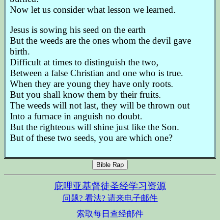
Now let us consider what lesson we learned.
Jesus is sowing his seed on the earth
But the weeds are the ones whom the devil gave
birth.
Difficult at times to distinguish the two,
Between a false Christian and one who is true.
When they are young they have only roots.
But you shall know them by their fruits.
The weeds will not last, they will be thrown out
Into a furnace in anguish no doubt.
But the righteous will shine just like the Son.
But of these two seeds, you are which one?
Bible Rap
庇哩亚基督徒圣经学习资源
问题? 看法? 请来电子邮件
索取每日查经邮件