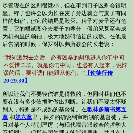
尽管现在的区别很微小，但在审判日子区别会很明
显。稗子也许会以为长在麦子旁边就会与麦子有同
样的归宿，但它的结局是毁灭。稗子对麦子还有危
害，它的根试图夺去麦子的养分。假弟兄甚至会成
为机构里的领袖，极大地妨碍信徒的成熟。在他最
后告别的时候，保罗对以弗所教会的长老说：
“我知道我去之后，必有凶暴的豺狼进入你们中间，
不爱惜羊群。就是你们中间，也必有人起来，说悖
谬的话，要引诱门徒跟从他们。”
【使徒行传
20:29,30】
所以让我们不要轻信谁是得救的，但同时我们也不
要在没有多少依据时做出判断。让我们不要太怀疑
别人，特别是不成熟的基督徒。在
歌林多前书第五
章
和
第六章
里，保罗的确说到审断别的基督徒，并
且对某个人特别严厉（与现代福音派教会的哲学大
不相同）。但那是因为那人的罪很严重，并且在人