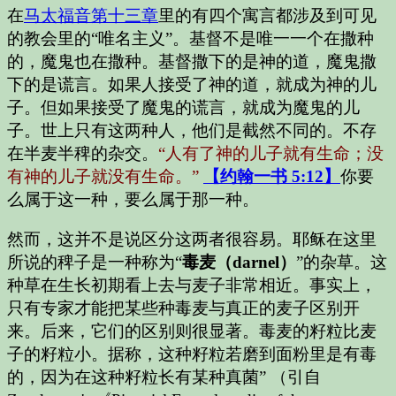
在
马太福音第十三章
里的有四个寓言都涉及到可见
的教会里的“唯名主义”。基督不是唯一一个在撒种
的，魔鬼也在撒种。基督撒下的是神的道，魔鬼撒
下的是谎言。如果人接受了神的道，就成为神的儿
子。但如果接受了魔鬼的谎言，就成为魔鬼的儿
子。世上只有这两种人，他们是截然不同的。不存
在半麦半稗的杂交。
“人有了神的儿子就有生命；没
有神的儿子就没有生命。”
【约翰一书 5:12】
你要
么属于这一种，要么属于那一种。
然而，这并不是说区分这两者很容易。耶稣在这里
所说的稗子是一种称为“
毒麦（darnel）
”的杂草。这
种草在生长初期看上去与麦子非常相近。事实上，
只有专家才能把某些种毒麦与真正的麦子区别开
来。后来，它们的区别则很显著。毒麦的籽粒比麦
子的籽粒小。据称，这种籽粒若磨到面粉里是有毒
的，因为在这种籽粒长有某种真菌” （引自