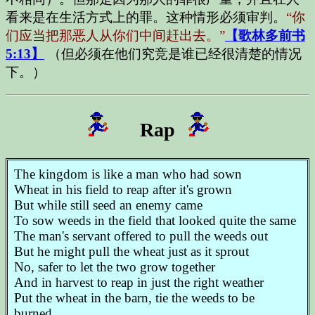
看来是在生活方式上的罪。这种情形必须审判。
“你
们应当把那恶人从你们中间赶出去。”
【歌林多前书
5:13】
（但必须在他们究竞是谁已经很清楚的情况
下。）
Rap
The kingdom is like a man who had sown
Wheat in his field to reap after it's grown
But while still seed an enemy came
To sow weeds in the field that looked quite the same
The man's servant offered to pull the weeds out
But he might pull the wheat just as it sprout
No, safer to let the two grow together
And in harvest to reap in just the right weather
Put the wheat in the barn, tie the weeds to be
burned.