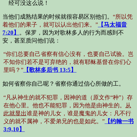
经可没这么说！
当他们成熟结果的时候就很容易区别他们。
“所以凭
着他们的果子，就可以认出他们来。”
【马太福音
7:20】
。保罗，因为对歌林多人的行为而感到不
安，甚至质问他们说：
“你们总要自己省察有信心没有，也要自己试验。岂
不知你们若不是可弃绝的，就有耶稣基督在你们心
里吗？”
【歌林多后书 13:5】
如何省察你自己呢？省察你通过信心所做的工。
“凡从神生的就不犯罪，因神的道（原文作“种”）存
在他心里。他也不能犯罪，因为他是由神生的。
从
此就显出
谁是神的儿女，谁是魔鬼的儿女：凡不行
义的就不属神，不爱弟兄的也是如此。”
【约翰一书
3:9,10】