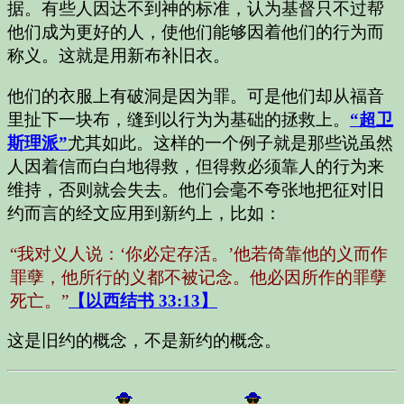
据。有些人因达不到神的标准，认为基督只不过帮
他们成为更好的人，使他们能够因着他们的行为而
称义。这就是用新布补旧衣。
他们的衣服上有破洞是因为罪。可是他们却从福音
里扯下一块布，缝到以行为为基础的拯救上。
“超卫
斯理派”
尤其如此。这样的一个例子就是那些说虽然
人因着信而白白地得救，但得救必须靠人的行为来
维持，否则就会失去。他们会毫不夸张地把征对旧
约而言的经文应用到新约上，比如：
“我对义人说：‘你必定存活。’他若倚靠他的义而作
罪孽，他所行的义都不被记念。他必因所作的罪孽
死亡。”
【以西结书 33:13】
这是旧约的概念，不是新约的概念。