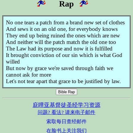
Rap
No one tears a patch from a brand new set of clothes
And sews it on an old one, for everybody knows
They end up being ruined the ones which are new
And neither will the patch match the old one too
The Law had its purpose and now it is fulfilled
It brought conviction of our sin which is what God
willed
But now by grace we're saved through faith we
cannot ask for more
Let's not tear apart that grace to be justified by law.
Bible Rap
庇哩亚基督徒圣经学习资源
问题? 看法? 请来电子邮件
索取每日查经邮件
在脸书上关注我们