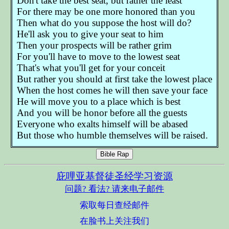
Don't take the best seat, but rather the least
For there may be one more honored than you
Then what do you suppose the host will do?
He'll ask you to give your seat to him
Then your prospects will be rather grim
For you'll have to move to the lowest seat
That's what you'll get for your conceit
But rather you should at first take the lowest place
When the host comes he will then save your face
He will move you to a place which is best
And you will be honor before all the guests
Everyone who exalts himself will be abased
But those who humble themselves will be raised.
Bible Rap
庇哩亚基督徒圣经学习资源
问题? 看法? 请来电子邮件
索取每日查经邮件
在脸书上关注我们