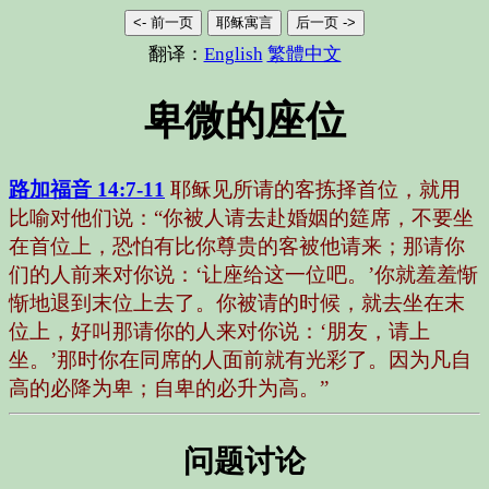
<- 前一页
耶稣寓言
后一页 ->
翻译：
English
繁體中文
卑微的座位
路加福音 14:7-11
耶稣见所请的客拣择首位，就用
比喻对他们说：“你被人请去赴婚姻的筵席，不要坐
在首位上，恐怕有比你尊贵的客被他请来；那请你
们的人前来对你说：‘让座给这一位吧。’你就羞羞惭
惭地退到末位上去了。你被请的时候，就去坐在末
位上，好叫那请你的人来对你说：‘朋友，请上
坐。’那时你在同席的人面前就有光彩了。因为凡自
高的必降为卑；自卑的必升为高。”
问题讨论