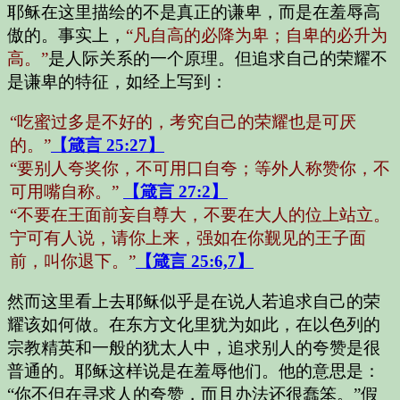
耶稣在这里描绘的不是真正的谦卑，而是在羞辱高
傲的。事实上，
“凡自高的必降为卑；自卑的必升为
高。”
是人际关系的一个原理。但追求自己的荣耀不
是谦卑的特征，如经上写到：
“吃蜜过多是不好的，考究自己的荣耀也是可厌
的。”
【箴言 25:27】
“要别人夸奖你，不可用口自夸；等外人称赞你，不
可用嘴自称。”
【箴言 27:2】
“不要在王面前妄自尊大，不要在大人的位上站立。
宁可有人说，请你上来，强如在你觐见的王子面
前，叫你退下。”
【箴言 25:6,7】
然而这里看上去耶稣似乎是在说人若追求自己的荣
耀该如何做。在东方文化里犹为如此，在以色列的
宗教精英和一般的犹太人中，追求别人的夸赞是很
普通的。耶稣这样说是在羞辱他们。他的意思是：
“你不但在寻求人的夸赞，而且办法还很蠢笨。”假