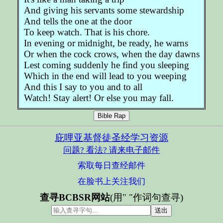
And giving his servants some stewardship
And tells the one at the door
To keep watch. That is his chore.
In evening or midnight, be ready, he warns
Or when the cock crows, when the day dawns
Lest coming suddenly he find you sleeping
Which in the end will lead to you weeping
And this I say to you and to all
Watch! Stay alert! Or else you may fall.
Bible Rap
庇哩亚基督徒圣经学习资源
问题? 看法? 请来电子邮件
索取每日查经邮件
在脸书上关注我们
查寻BCBSR网站
(用" "作词句查寻)