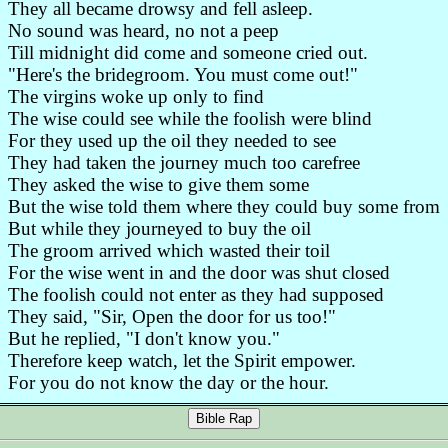
They all became drowsy and fell asleep.
No sound was heard, no not a peep
Till midnight did come and someone cried out.
"Here's the bridegroom. You must come out!"
The virgins woke up only to find
The wise could see while the foolish were blind
For they used up the oil they needed to see
They had taken the journey much too carefree
They asked the wise to give them some
But the wise told them where they could buy some from
But while they journeyed to buy the oil
The groom arrived which wasted their toil
For the wise went in and the door was shut closed
The foolish could not enter as they had supposed
They said, "Sir, Open the door for us too!"
But he replied, "I don't know you."
Therefore keep watch, let the Spirit empower.
For you do not know the day or the hour.
Bible Rap