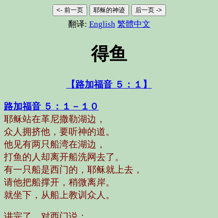
<- 前一页
耶稣的神迹
后一页 ->
翻译:
English
繁體中文
得鱼
【路加福音 ５：１】
路加福音 ５：１－１０
耶稣站在革尼撒勒湖边，
众人拥挤他，要听神的道。
他见有两只船湾在湖边，
打鱼的人却离开船洗网去了。
有一只船是西门的，耶稣就上去，
请他把船撑开，稍微离岸。
就坐下，从船上教训众人。
讲完了，对西门说：