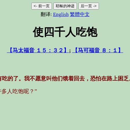
<- 前一页
耶稣的神迹
后一页 ->
翻译:
English
繁體中文
使四千人吃饱
【马太福音 １５：３２】
;
【马可福音 ８：１】
有吃的了。我不愿意叫他们饿着回去，恐怕在路上困乏
多人吃饱呢？”