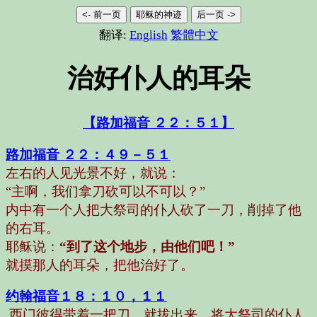
<- 前一页
耶稣的神迹
后一页 ->
翻译:
English
繁體中文
治好仆人的耳朵
【路加福音 ２２：５１】
路加福音 ２２：４９－５１
左右的人见光景不好，就说：
“主啊，我们拿刀砍可以不可以？”
内中有一个人把大祭司的仆人砍了一刀，削掉了他
的右耳。
耶稣说：
“到了这个地步，由他们吧！”
就摸那人的耳朵，把他治好了。
约翰福音
１８：１０，１１
西门彼得
带着一把刀，就拔出来，将大祭司的仆人