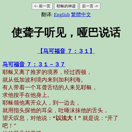
<- 前一页
耶稣的神迹
后一页 ->
翻译:
English
繁體中文
使聋子听见，哑巴说话
【马可福音 ７：３１】
马可福音 ７：３１－３７
耶稣又离了推罗的境界，经过西顿，
就从低加波利境内来到加利利海。
有人带着一个耳聋舌结的人来见耶稣，
求他按手在他身上。
耶稣领他离开众人，到一边去，
就用指头探他的耳朵，吐唾沫抹他的舌头，
望天叹息，对他说：
“以法大！”
就是说：“开了
吧！”