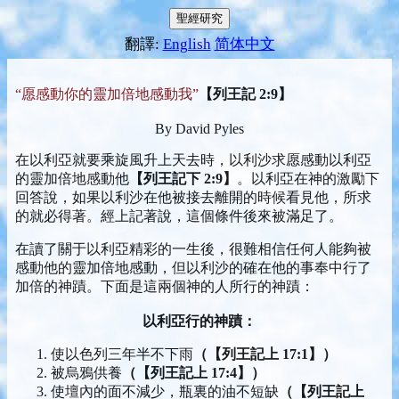
翻譯:
English
简体中文
“愿感動你的靈加倍地感動我”
【列王記 2:9】
By David Pyles
在以利亞就要乘旋風升上天去時，以利沙求愿感動以利亞
的靈加倍地感動他
【列王記下 2:9】
。以利亞在神的激勵下
回答說，如果以利沙在他被接去離開的時候看見他，所求
的就必得著。經上記著說，這個條件後來被滿足了。
在讀了關于以利亞精彩的一生後，很難相信任何人能夠被
感動他的靈加倍地感動，但以利沙的確在他的事奉中行了
加倍的神蹟。下面是這兩個神的人所行的神蹟：
以利亞行的神蹟：
使以色列三年半不下雨
（【列王記上 17:1】）
被烏鴉供養
（【列王記上 17:4】）
使壇內的面不減少，瓶裏的油不短缺
（【列王記上