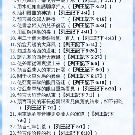
雖無風雨，卻使谷中滿了水
（【列王記下 3:17】）
用水紅如血誘騙摩押人
（【列王記下 3:22】）
油和器皿的神蹟
（【列王記下 4:4】）
預言書念婦人將得一子
（【列王記下 4:16】）
使書念婦人的兒子復活
（【列王記下 4:34】）
用面解鍋裏的毒
（【列王記下 4:41】）
用二十個大麥餅喂飽一百人
（【列王記下 4:43】）
治愈乃縵的大麻風
（【列王記下 5:14】）
知道基哈西的過犯
（【列王記下 5:26】）
詛咒基哈西得大麻風
（【列王記下 5:27】）
使斧頭從河裏漂上來
（【列王記下 6:6】）
預言亞蘭人的軍力部署
（【列王記下 6:9】）
關于火車火馬的異像
（【列王記下 6:17】）
使亞蘭軍隊的眼目昏迷
（【列王記下 6:18】）
使亞蘭軍隊的眼目重新看見
（【列王記下 6:20】）
預言大飢荒的結束
（【列王記下 7:1】）
預言嘻笑的軍長必親眼看見飢荒的結束，卻不得吃
（【列王記下 7:2】）
用車馬的聲音嚇走亞蘭人的軍隊
（【列王記下
7:6】）
預言七年飢荒
（【列王記下 8:1】）
預言便哈達的死
（【列王記下 8:10】）