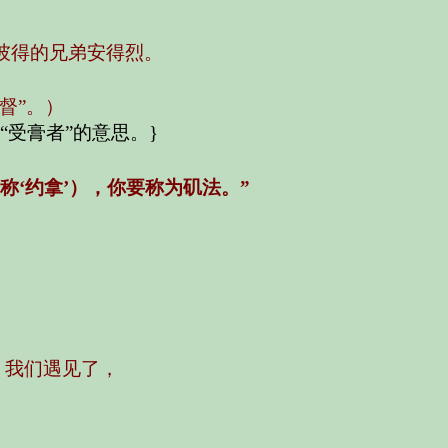
彼得的兄弟安得烈。
督”。）
“受膏者”的意思。
}
称‘约拿’），你要称为矶法。”
，我们遇见了，