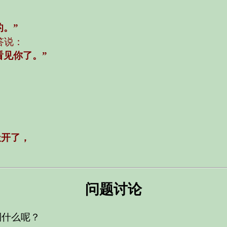
。”
答说：
看见你了。”
天开了，
问题讨论
到什么呢？