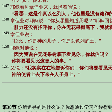
腓力说：
“你来看。”
1:47
耶稣看见拿但业来，就指着他说：
“看哪，这是个真以色列人，他心里是没有诡诈的
1:48
拿但业对耶稣说：
“你从哪里知道我呢？”
耶稣回
“腓力还没有招呼你，你在无花果树底下，我就
1:49
拿但业说：
“拉比，你是神的儿子，你是以色列的王。”
1:50
耶稣对他说：
“因为我说在无花果树底下看见你，你就信吗？
你将要看见比这更大的事。”
1:51
又说：
“我实实在在地告诉你们，你们将要看见
神的使者上去下来在人子身上。”
第38节
你所追寻的是什么呢？你想通过学习圣经得