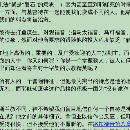
矶法”就是“磐石”的意思。）因为甚至直到耶稣死的时
一方面。与基督待在一起能使我们变成不同的人。他
我们的弱点将被治愈。
彼得去打鱼谋生。对观福音（指马太福音、马可福音
的映象，然而对他所要求的跟随他的投入程度缺乏了
在地上高傲的，重要的，及广受欢迎的人中找到主。而
微的人中。你又如何呢？你是一个拿撒勒人，被人诘问
里面却住着将主钉十字架的宗教精英呢？
所有人的一个普遍特征，但他最为突出的特点是他的
无礼，而耶稣却褒奖这种品格的积极一面为“没有诡诈
斯兰教不同，神不希望我们盲目地信任何一个自称是
在见到他之前的具体细节。拿但业以信作出反应，但
受得很快，但不接受他们不愿听的。在
路加福音第八