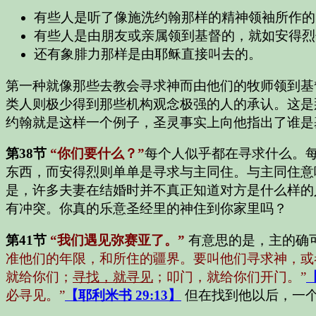
有些人是听了像施洗约翰那样的精神领袖所作的
有些人是由朋友或亲属领到基督的，就如安得烈
还有象腓力那样是由耶稣直接叫去的。
第一种就像那些去教会寻求神而由他们的牧师领到基
类人则极少得到那些机构观念极强的人的承认。这是
约翰就是这样一个例子，圣灵事实上向他指出了谁是
第38节
“你们要什么？”
每个人似乎都在寻求什么。
东西，而安得烈则单单是寻求与主同住。与主同住意
是，许多夫妻在结婚时并不真正知道对方是什么样的
有冲突。你真的乐意圣经里的神住到你家里吗？
第41节
“我们遇见弥赛亚了。”
有意思的是，主的确
准他们的年限，和所住的疆界。要叫他们寻求神，或
就给你们；
寻找，就寻见
；叩门，就给你们开门。”
必寻见。”
【耶利米书 29:13】
但在找到他以后，一