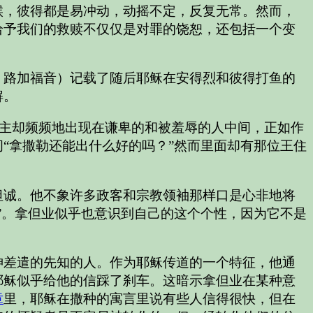
候，彼得都是易冲动，动摇不定，反复无常。然而，
给予我们的救赎不仅仅是对罪的饶恕，还包括一个变
、路加福音）记载了随后耶稣在安得烈和彼得打鱼的
解。
主却频频地出现在谦卑的和被羞辱的人中间，正如作
“拿撒勒还能出什么好的吗？”然而里面却有那位王住
坦诚。他不象许多政客和宗教领袖那样口是心非地将
”。拿但业似乎也意识到自己的这个个性，因为它不是
神差遣的先知的人。作为耶稣传道的一个特征，他通
耶稣似乎给他的信踩了刹车。这暗示拿但业在某种意
章
里，耶稣在撒种的寓言里说有些人信得很快，但在