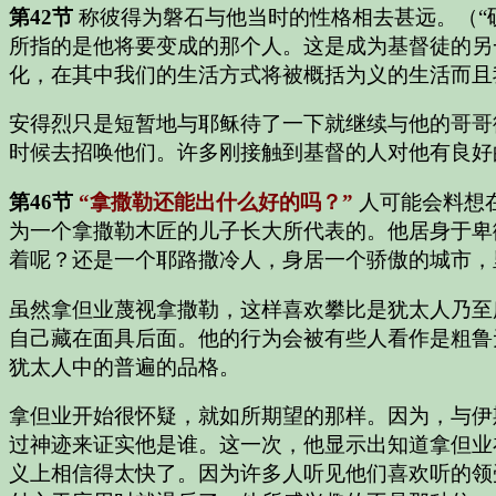
第42节
称彼得为磐石与他当时的性格相去甚远。（“
所指的是他将要变成的那个人。这是成为基督徒的另
化，在其中我们的生活方式将被概括为义的生活而且
安得烈只是短暂地与耶稣待了一下就继续与他的哥哥
时候去招唤他们。许多刚接触到基督的人对他有良好
第46节
“拿撒勒还能出什么好的吗？”
人可能会料想
为一个拿撒勒木匠的儿子长大所代表的。他居身于卑
着呢？还是一个耶路撒冷人，身居一个骄傲的城市，
虽然拿但业蔑视拿撒勒，这样喜欢攀比是犹太人乃至
自己藏在面具后面。他的行为会被有些人看作是粗鲁
犹太人中的普遍的品格。
拿但业开始很怀疑，就如所期望的那样。因为，与伊
过神迹来证实他是谁。这一次，他显示出知道拿但业
义上相信得太快了。因为许多人听见他们喜欢听的领