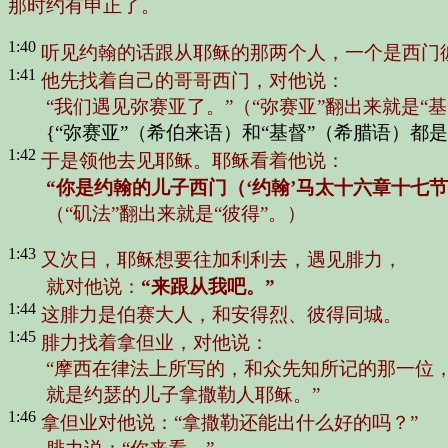
那时约有申正了。
1:40
听见约翰的话跟从耶稣的那两个人，一个是西门
1:41
他先找着自己的哥哥西门，对他说：
“我们遇见弥赛亚了。”
（“弥赛亚”翻出来就是“基
{“弥赛亚”（希伯来语）和“基督”（希腊语）都是
1:42
于是领他去见耶稣。耶稣看着他说：
“你是约翰的儿子西门（‘约翰’马太十六章十七节
（“矶法”翻出来就是“彼得”。）
1:43
又次日，耶稣想要往加利利去，遇见腓力，
就对他说：
“来跟从我吧。”
1:44
这腓力是伯赛大人，和安得烈、彼得同城。
1:45
腓力找着拿但业，对他说：
“摩西在律法上所写的，和众先知所记的那一位
就是约瑟的儿子拿撒勒人耶稣。”
1:46
拿但业对他说：
“拿撒勒还能出什么好的吗？”