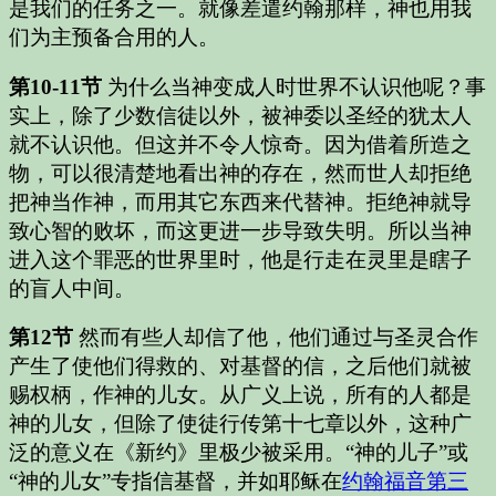
是我们的任务之一。就像差遣约翰那样，神也用我
们为主预备合用的人。
第10-11节
为什么当神变成人时世界不认识他呢？事
实上，除了少数信徒以外，被神委以圣经的犹太人
就不认识他。但这并不令人惊奇。因为借着所造之
物，可以很清楚地看出神的存在，然而世人却拒绝
把神当作神，而用其它东西来代替神。拒绝神就导
致心智的败坏，而这更进一步导致失明。所以当神
进入这个罪恶的世界里时，他是行走在灵里是瞎子
的盲人中间。
第12节
然而有些人却信了他，他们通过与圣灵合作
产生了使他们得救的、对基督的信，之后他们就被
赐权柄，作神的儿女。从广义上说，所有的人都是
神的儿女，但除了使徒行传第十七章以外，这种广
泛的意义在《新约》里极少被采用。“神的儿子”或
“神的儿女”专指信基督，并如耶稣在
约翰福音第三