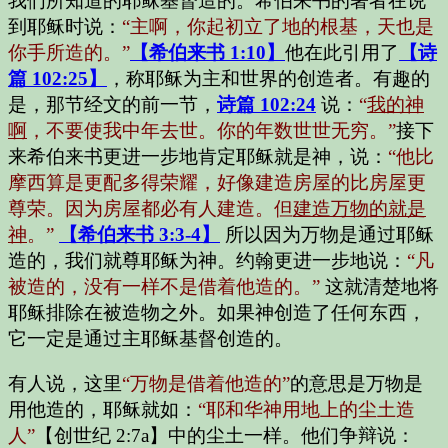
我们所知道的耶稣基督造的。希伯来书的著者在说
到耶稣时说：
“主啊，你起初立了地的根基，天也是
你手所造的。”
【希伯来书 1:10】
他在此引用了
【诗
篇 102:25】
，称耶稣为主和世界的创造者。有趣的
是，那节经文的前一节，
诗篇 102:24
说：
“
我的神
啊
，不要使我中年去世。你的年数世世无穷。”
接下
来希伯来书更进一步地肯定耶稣就是神，说：
“他比
摩西算是更配多得荣耀，好像建造房屋的比房屋更
尊荣。因为房屋都必有人建造。但
建造万物的就是
神
。”
【希伯来书 3:3-4】
所以因为万物是通过耶稣
造的，我们就尊耶稣为神。约翰更进一步地说：
“凡
被造的，没有一样不是借着他造的。”
这就清楚地将
耶稣排除在被造物之外。如果神创造了任何东西，
它一定是通过主耶稣基督创造的。
有人说，这里
“万物是借着他造的”
的意思是万物是
用
他造的，耶稣就如：
“耶和华神用地上的尘土造
人”
【创世纪 2:7a】中的尘土一样。他们争辩说：