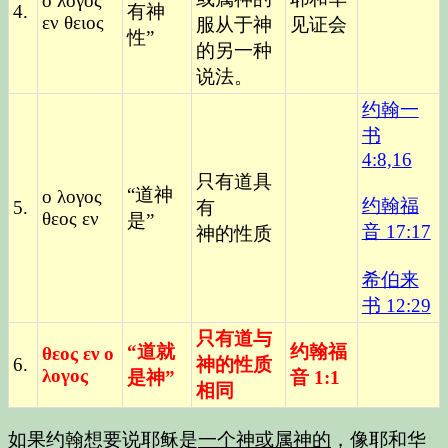
ο λογος
4.
有神
εν θειος
服从于神
见证会
性”
的另一种
说法。
约翰一
书
4:8,16
只有道具
“道神
ο λογος
约翰福
5.
有
θεος εν
是”
音 17:17
神的性质
希伯来
书 12:29
只有道与
“道就
约翰福
θεος εν ο
6.
神的性质
λογος
是神”
音 1:1
相同
如果约翰想要说耶稣是
一个神或属神的
，像耶和华