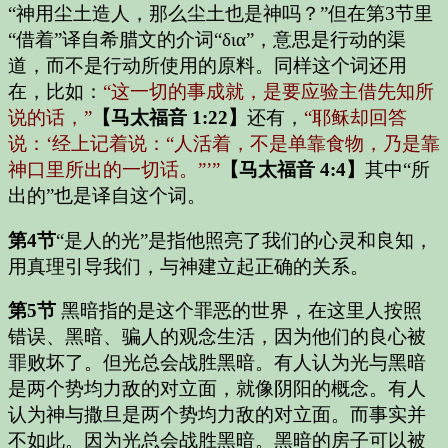
“神用尘土造人，那么尘土也是神吗？”但在第3节里
“借着”译自希腊文的介词“δια”，意思是行动的渠
道，而不是行动所使用的原料。同样这个词还用
在，比如：
“这一切的事成就，是要应验主借先知所
说的话，”
【马太福音 1:22】
还有，
“耶稣却回答
说：‘经上记着说：“人活着，不是单靠食物，乃是靠
神口里所出的一切话。”’”
【马太福音 4:4】
其中“所
出的”也是译自这个词。
第4节
“是人的光”是指他照亮了我们的心灵和良知，
用真理引导我们，与神建立起正确的关系。
第5节
黑暗指的是这个罪恶的世界，在这里人按照
错误、黑暗、骗人的观念生活，因为他们的良心被
罪败坏了。但光总会战胜黑暗。有人认为光与黑暗
是两个势均力敌的对立面，就像阴阳的概念。有人
认为神与撒旦是两个势均力敌的对立面。而事实并
不如此。因为光总会战胜黑暗。黑暗的房子可以被