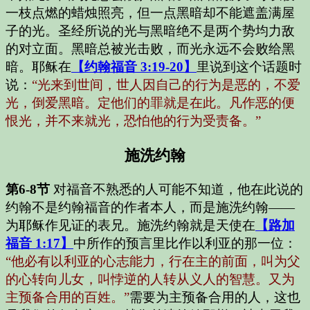
一枝点燃的蜡烛照亮，但一点黑暗却不能遮盖满屋
子的光。圣经所说的光与黑暗绝不是两个势均力敌
的对立面。黑暗总被光击败，而光永远不会败给黑
暗。耶稣在
【约翰福音 3:19-20】
里说到这个话题时
说：
“光来到世间，世人因自己的行为是恶的，不爱
光，倒爱黑暗。定他们的罪就是在此。凡作恶的便
恨光，并不来就光，恐怕他的行为受责备。”
施洗约翰
第6-8节
对福音不熟悉的人可能不知道，他在此说的
约翰不是约翰福音的作者本人，而是施洗约翰——
为耶稣作见证的表兄。施洗约翰就是天使在
【路加
福音 1:17】
中所作的预言里比作以利亚的那一位：
“他必有以利亚的心志能力，行在主的前面，叫为父
的心转向儿女，叫悖逆的人转从义人的智慧。又为
主预备合用的百姓。”
需要为主预备合用的人，这也