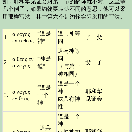
如，耶和华见证会对第一节的翻译就不对。这里举
几个例子，如果约翰要表达不同的意思，他可以采
用那样写法。其中第六个是约翰实际采用的写法。
“道是
道与神等
ο λογος
1.
子＝父
εν ο θεος
神”
同
道与神等
“神是
同
ο θεος εν
2.
父＝子
ο λογος
道”
（与第一
种相同）
道是一个
“道是
神
耶和华
ο λογος
3.
一个
εν θεος
或具有神
见证会
神”
性
道是一个
神
“道具
或属神的
耶和华