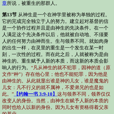
章
所说，被重生的那群人。
第13节
从神生是一个在神学里被称为单独的过程。
它的完成完全独立于人的努力。建立起对基督的信
是一个协作过程并且是由神生的先决条件。在一个
人满足这个先决条件以后，他就被自动地、不须要
人的任何努力由神而生。生与领养不同。就如肉身
的出生一样，在灵里的重生是一个发生在某一时
刻，一次性的过程。而在此之后，人就被称为是由
神生的。重生赋予人新的本质，而这新的本质会影
响人的行为。
“凡从神生的就不犯罪，因神的道（原
文作“种”）存在他心里；他也不能犯罪，因为他是
由神生的。从此就显出谁是神的儿女，谁是魔鬼的
儿女：凡不行义的就不属神，不爱弟兄的也是如
此。”
【约翰一书 3:9-10】
这与领养不同，领养仅仅
改变人的身份。当然，由神生在赋予人新的本质的
同时也给人以新的身份。因为儿女有资格得着父亲
的基业。