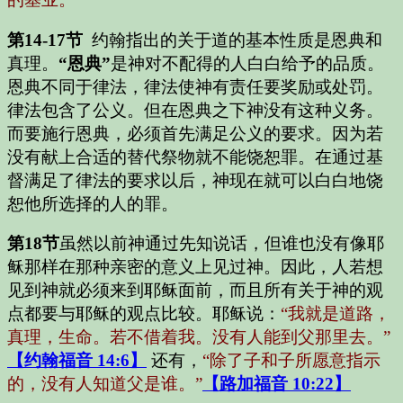
第14-17节
约翰指出的关于道的基本性质是恩典和
真理。
“恩典”
是神对不配得的人白白给予的品质。
恩典不同于律法，律法使神有责任要奖励或处罚。
律法包含了公义。但在恩典之下神没有这种义务。
而要施行恩典，必须首先满足公义的要求。因为若
没有献上合适的替代祭物就不能饶恕罪。在通过基
督满足了律法的要求以后，神现在就可以白白地饶
恕他所选择的人的罪。
第18节
虽然以前神通过先知说话，但谁也没有像耶
稣那样在那种亲密的意义上见过神。因此，人若想
见到神就必须来到耶稣面前，而且所有关于神的观
点都要与耶稣的观点比较。
耶稣说：
“我就是道路，
真理，生命。若不借着我。没有人能到父那里去。”
【约翰福音 14:6】
还有，
“除了子和子所愿意指示
的，没有人知道父是谁。”
【路加福音 10:22】