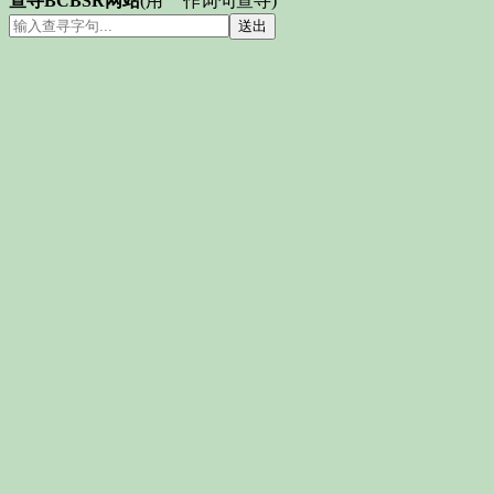
查寻BCBSR网站
(用" "作词句查寻)