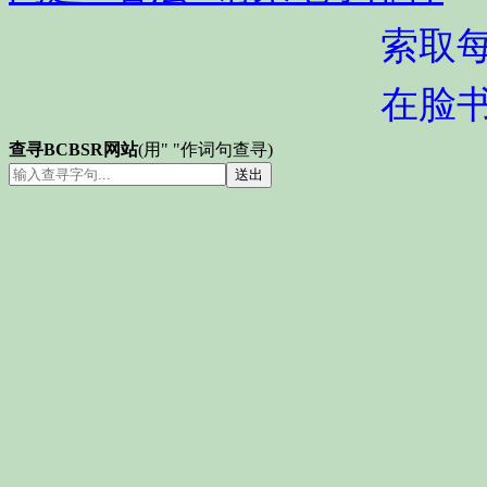
索取
在脸
查寻BCBSR网站
(用" "作词句查寻)