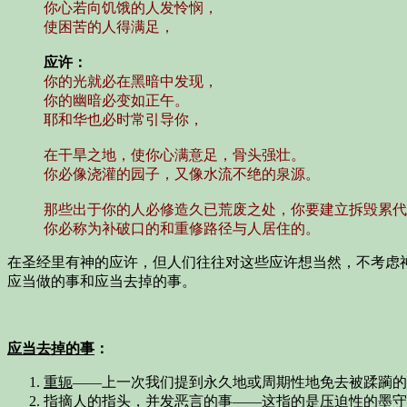
你心若向饥饿的人发怜悯，
使困苦的人得满足，
应许：
你的光就必在黑暗中发现，
你的幽暗必变如正午。
耶和华也必时常引导你，
在干旱之地，使你心满意足，骨头强壮。
你必像浇灌的园子，又像水流不绝的泉源。
那些出于你的人必修造久已荒废之处，你要建立拆毁累代
你必称为补破口的和重修路径与人居住的。
在圣经里有神的应许，但人们往往对这些应许想当然，不考虑
应当做的事和应当去掉的事。
应当去掉的事
：
重轭
——上一次我们提到永久地或周期性地免去被蹂躏的
指摘人的指头，并发恶言的事
——这指的是压迫性的墨守