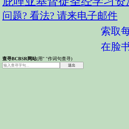
庇哩亚基督徒圣经学习资
问题? 看法? 请来电子邮件
索取
在脸
查寻BCBSR网站
(用" "作词句查寻)