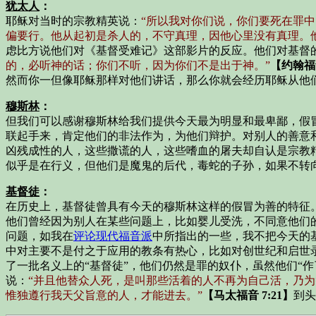
犹太人
：
耶稣对当时的宗教精英说：
“所以我对你们说，你们要死在罪中
偏要行。他从起初是杀人的，不守真理，因他心里没有真理。
虑比方说他们对《基督受难记》这部影片的反应。他们对基督的
的，必听神的话；你们不听，因为你们不是出于神。”
【约翰福音
然而你一但像耶稣那样对他们讲话，那么你就会经历耶稣从他
穆斯林
：
但我们可以感谢穆斯林给我们提供今天最为明显和最卑鄙，假冒
联起手来，肯定他们的非法作为，为他们辩护。对别人的善意
凶残成性的人，这些撒谎的人，这些嗜血的屠夫却自认是宗教
似乎是在行义，但他们是魔鬼的后代，毒蛇的子孙，如果不转
基督徒
：
在历史上，基督徒曾具有今天的穆斯林这样的假冒为善的特征
他们曾经因为别人在某些问题上，比如婴儿受洗，不同意他们
问题，如我在
评论现代福音派
中所指出的一些，我不把今天的
中对主要不是付之于应用的教条有热心，比如对创世纪和启世
了一批名义上的“基督徒”，他们仍然是罪的奴仆，虽然他们“
说：
“并且他替众人死，是叫那些活着的人不再为自己活，乃为
惟独遵行我天父旨意的人，才能进去。”
【马太福音 7:21】
到头