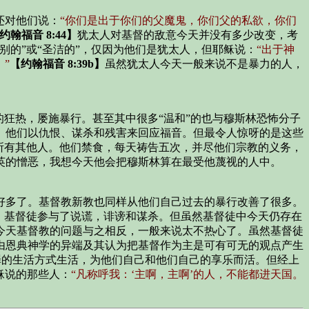
还对他们说：
“你们是出于你们的父魔鬼，你们父的私欲，你们
约翰福音 8:44】
犹太人对基督的敌意今天并没有多少改变，考
的”或“圣洁的”，仅因为他们是犹太人，但耶稣说：
“出于神
”
【约翰福音 8:39b】
虽然犹太人今天一般来说不是暴力的人，
狂热，屡施暴行。甚至其中很多“温和”的也与穆斯林恐怖分子
。他们以仇恨、谋杀和残害来回应福音。但最令人惊呀的是这些
所有其他人。他们禁食，每天祷告五次，并尽他们宗教的义务，
英的憎恶，我想今天他会把穆斯林算在最受他蔑视的人中。
好多了。基督教新教也同样从他们自己过去的暴行改善了很多。
，基督徒参与了说谎，诽谤和谋杀。但虽然基督徒中今天仍存在
今天基督教的问题与之相反，一般来说太不热心了。虽然基督徒
由恩典神学的异端及其认为把基督作为主是可有可无的观点产生
以罪的生活方式生活，为他们自己和他们自己的享乐而活。但经上
稣说的那些人：
“凡称呼我：‘主啊，主啊’的人，不能都进天国。