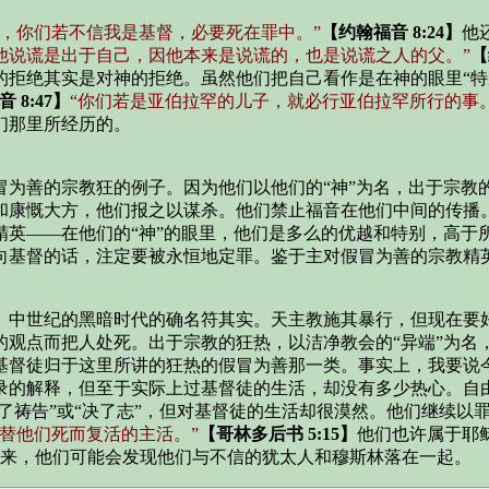
，你们若不信我是基督，必要死在罪中。”
【约翰福音 8:24】
他
他说谎是出于自己，因他本来是说谎的，也是说谎之人的父。”
【
拒绝其实是对神的拒绝。虽然他们把自己看作是在神的眼里“特别
 8:47】
“你们若是亚伯拉罕的儿子，就必行亚伯拉罕所行的事。
们那里所经历的。
为善的宗教狂的例子。因为他们以他们的“神”为名，出于宗教的
和康慨大方，他们报之以谋杀。他们禁止福音在他们中间的传播
精英——在他们的“神”的眼里，他们是多么的优越和特别，高于
向基督的话，注定要被永恒地定罪。鉴于主对假冒为善的宗教精
。中世纪的黑暗时代的确名符其实。天主教施其暴行，但现在要
的观点而把人处死。出于宗教的狂热，以洁净教会的“异端”为名
基督徒归于这里所讲的狂热的假冒为善那一类。事实上，我要说
录的解释，但至于实际上过基督徒的生活，却没有多少热心。自
作了祷告”或“决了志”，但对基督徒的生活却很漠然。他们继续
替他们死而复活的主活。”
【哥林多后书 5:15】
他们也许属于耶
来，他们可能会发现他们与不信的犹太人和穆斯林落在一起。