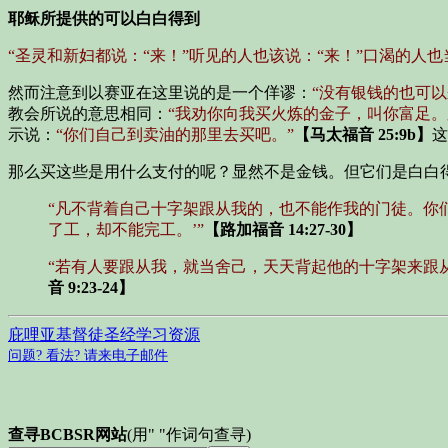
耶稣所提供的可以白白得到
“圣灵和新妇都说：“来！”听见的人也该说：“来！”口渴的人
然而注意到以赛亚在这里说的是一个佯谬：
“没有银钱的也可
教会所说的意思相同：
“我劝你向我买火炼的金子，叫你富足。
示说：
“你们自己到卖油的那里去买吧。”
【马太福音 25:9b】
这
那么买这些是用什么支付的呢？显然不是金钱。但它们是白白
“凡不背着自己十字架跟从我的，也不能作我的门徒。你
了工，却不能完工。’”
【路加福音 14:27-30】
“若有人要跟从我，就当舍己，天天背起他的十字架来跟从
音 9:23-24】
庇哩亚基督徒圣经学习资源
问题? 看法? 请来电子邮件
查寻BCBSR网站
(用" "作词句查寻)