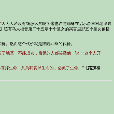
”
因为人若没有钱怎么买呢？这也许与耶稣在启示录里对老底嘉
a】
还有马太福音第二十五章十个童女的寓言里那五个童女被指
代价。然而这个代价就是跟随耶稣的代价。
安了地基，不能成功，看见的人都笑话他，说：‘这个人开
必丧掉生命；凡为我丧掉生命的，必救了生命。”
【路加福