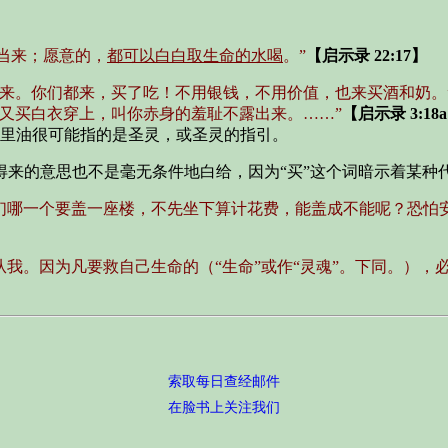
也当来；愿意的，
都可以白白取生命的水喝
。”
【启示录 22:17】
以来。你们都来，买了吃！不用银钱，不用价值，也来买酒和奶。
又买白衣穿上，叫你赤身的羞耻不露出来。……”
【启示录 3:18
里油很可能指的是圣灵，或圣灵的指引。
得来的意思也不是毫无条件地白给，因为“买”这个词暗示着某种
们哪一个要盖一座楼，不先坐下算计花费，能盖成不能呢？恐怕
我。因为凡要救自己生命的（“生命”或作“灵魂”。下同。），
索取每日查经邮件
在脸书上关注我们