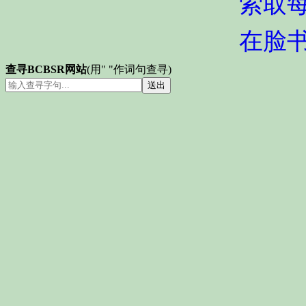
索取
在脸
查寻BCBSR网站
(用" "作词句查寻)