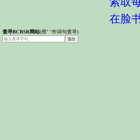
索取
在脸
查寻BCBSR网站
(用" "作词句查寻)