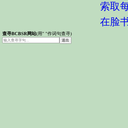
索取
在脸
查寻BCBSR网站
(用" "作词句查寻)