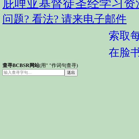
庇哩亚基督徒圣经学习资
问题? 看法? 请来电子邮件
索取
在脸
查寻BCBSR网站
(用" "作词句查寻)