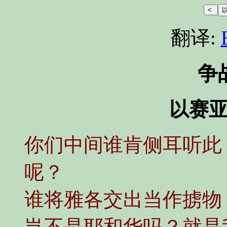
翻译:
争
以赛亚书
你们中间谁肯侧耳听此
呢？
谁将雅各交出当作掳物
岂不是耶和华吗？就是