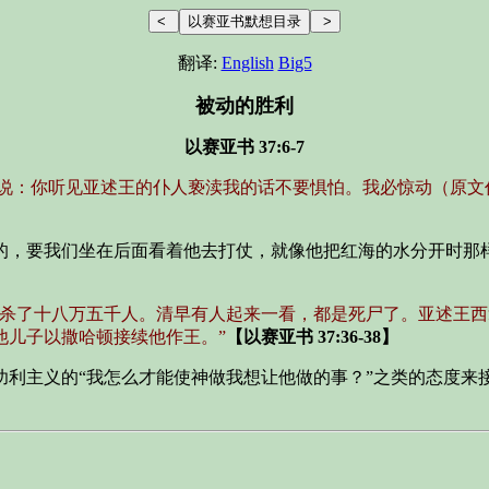
翻译:
English
Big5
被动的胜利
以赛亚书 37:6-7
此说：你听见亚述王的仆人亵渎我的话不要惧怕。我必惊动（原文
的，要我们坐在后面看着他去打仗，就像他把红海的水分开时那
中杀了十八万五千人。清早有人起来一看，都是死尸了。亚述王
他儿子以撒哈顿接续他作王。”
【以赛亚书 37:36-38】
功利主义的“我怎么才能使神做我想让他做的事？”之类的态度来