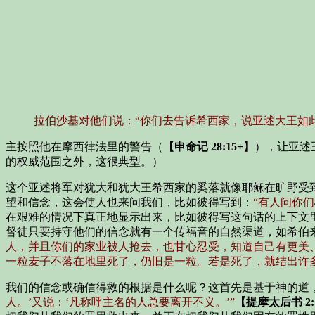
拉伯沙基对他们说：“你们去告诉希西家，说亚述大王如
主按照他在摩西律法里的警告（
【申命记 28:15+】
），让亚述
的权威范围之外，这很典型。）
这个亚述将军对犹大和犹大王希西家的奚落就像耶稣在旷野受
望和信念，这会使人也来问我们，比如彼得写到：
“有人问你
在艰难的情况下真正地显示出来，比如彼得写这句话的上下文
督徒只要持守他们的信念就有一个传福音的自然渠道，如希伯
人，并且你们的家业被人抢去，也甘心忍受，知道自己有更美
一粒麦子不落在地里死了，仍旧是一粒。若是死了，就结出许
我们的信念或确信得救的根据是什么呢？这首先是基于神的道
人。’又说：‘凡称呼主名的人总要离开不义。’”
【提摩太后书 2: