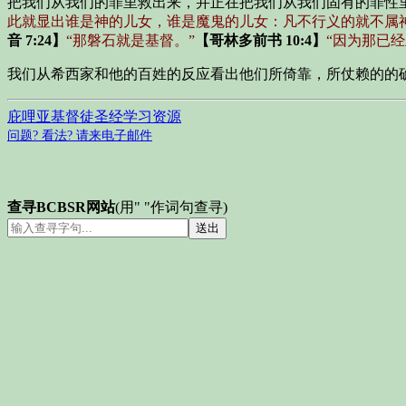
把我们从我们的罪里救出来，并正在把我们从我们固有的罪性
此就显出谁是神的儿女，谁是魔鬼的儿女：凡不行义的就不属
音 7:24】
“那磐石就是基督。”
【哥林多前书 10:4】
“因为那已
我们从希西家和他的百姓的反应看出他们所倚靠，所仗赖的的
庇哩亚基督徒圣经学习资源
问题? 看法? 请来电子邮件
查寻BCBSR网站
(用" "作词句查寻)