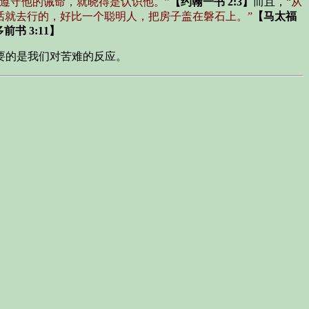
若遵守他的诫命，就晓得是认识他。”
【约翰一书 2:3】
而且，
“从
话就去行的，好比一个聪明人，把房子盖在磐石上。”
【马太福
前书 3:11】
要的是我们对苦难的反应。