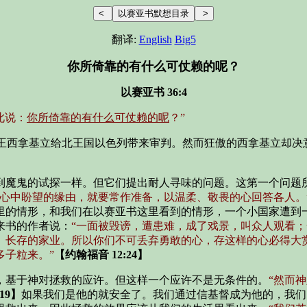
翻译:
English
Big5
你所倚靠的有什么可仗赖的呢？
以赛亚书 36:4
此说：
你所倚靠的有什么可仗赖的呢
？”
王西拿基立给北王国以色列带来审判。然而狂傲的西拿基立却决
到魔鬼的试探一样。但它们提出耐人寻味的问题。这第一个问题
们心中盼望的缘由，就要常作准备，以温柔、敬畏的心回答各人。
里的情形，和我们在以赛亚书这里看到的情形，一个小国家遭到
来书的作者说：
“一面被毁谤，遭患难，成了戏景，叫众人观看
、长存的家业。所以你们不可丢弃勇敢的心，存这样的心必得大赏
多子粒来。”
【约翰福音 12:24】
，基于神对拯救的应许。但这样一个应许不是无条件的。
“然而
19】
如果我们是他的就安全了。我们通过信基督成为他的，我们