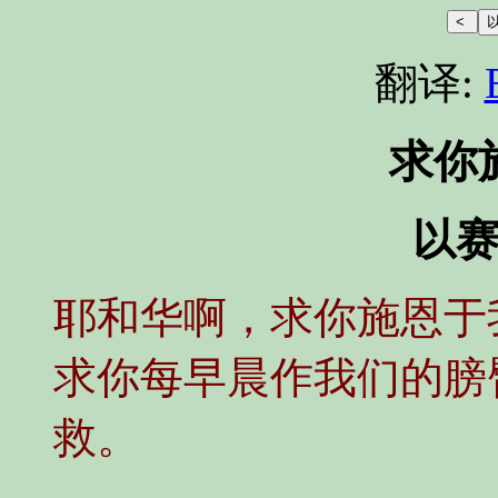
翻译:
求你
以赛
耶和华啊，求你施恩于
求你每早晨作我们的膀
救。