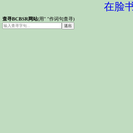
在脸
查寻BCBSR网站
(用" "作词句查寻)